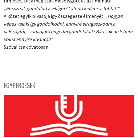
filmeket. Dick meg csak mosolygott és azt mondta:
„Rossznak gondolod a világot? Látnod kellene a többit!”
A kötet egyik olvasója így összegezte élményét:
„Hogyan
képes valaki így gondolkodni, ennyire elrugaszkodni a
valóságtól, szabadjára engedni gondolatait? Bárcsak ne lettem
volna ennyire kíváncsi!”
Szóval csak óvatosan!
EGYPERCESEK