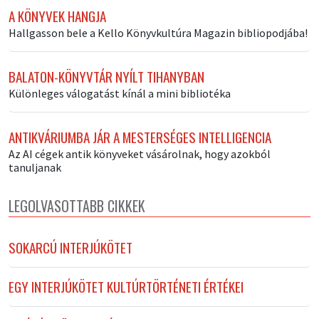
A KÖNYVEK HANGJA
Hallgasson bele a Kello Könyvkultúra Magazin bibliopodjába!
BALATON-KÖNYVTÁR NYÍLT TIHANYBAN
Különleges válogatást kínál a mini bibliotéka
ANTIKVÁRIUMBA JÁR A MESTERSÉGES INTELLIGENCIA
Az AI cégek antik könyveket vásárolnak, hogy azokból
tanuljanak
LEGOLVASOTTABB CIKKEK
SOKARCÚ INTERJÚKÖTET
EGY INTERJÚKÖTET KULTÚRTÖRTÉNETI ÉRTÉKEI