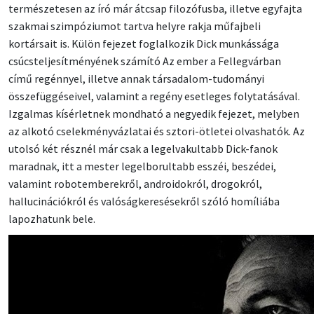
természetesen az író már átcsap filozófusba, illetve egyfajta
szakmai szimpóziumot tartva helyre rakja műfajbeli
kortársait is. Külön fejezet foglalkozik Dick munkássága
csúcsteljesítményének számító Az ember a Fellegvárban
című regénnyel, illetve annak társadalom-tudományi
összefüggéseivel, valamint a regény esetleges folytatásával.
Izgalmas kísérletnek mondható a negyedik fejezet, melyben
az alkotó cselekményvázlatai és sztori-ötletei olvashatók. Az
utolsó két résznél már csak a legelvakultabb Dick-fanok
maradnak, itt a mester legelborultabb esszéi, beszédei,
valamint robotemberekről, androidokról, drogokról,
hallucinációkról és valóságkeresésekről szóló homíliába
lapozhatunk bele.