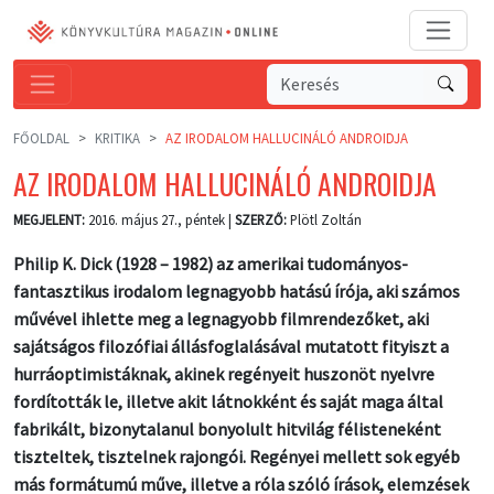
FŐOLDAL
KRITIKA
AZ IRODALOM HALLUCINÁLÓ ANDROIDJA
AZ IRODALOM HALLUCINÁLÓ ANDROIDJA
MEGJELENT:
2016. május 27., péntek |
SZERZŐ:
Plötl Zoltán
Philip K. Dick (1928 – 1982) az amerikai tudományos-
fantasztikus irodalom legnagyobb hatású írója, aki számos
művével ihlette meg a legnagyobb filmrendezőket, aki
sajátságos filozófiai állásfoglalásával mutatott fityiszt a
hurráoptimistáknak, akinek regényeit huszonöt nyelvre
fordították le, illetve akit látnokként és saját maga által
fabrikált, bizonytalanul bonyolult hitvilág félisteneként
tiszteltek, tisztelnek rajongói. Regényei mellett sok egyéb
más formátumú műve, illetve a róla szóló írások, elemzések