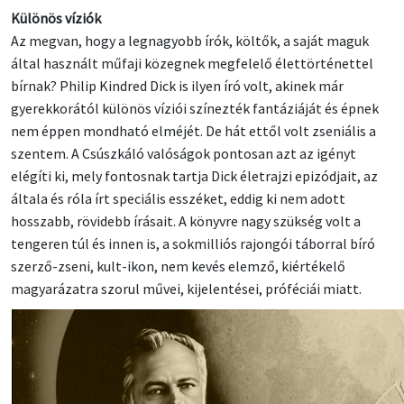
Különös víziók
Az megvan, hogy a legnagyobb írók, költők, a saját maguk
által használt műfaji közegnek megfelelő élettörténettel
bírnak? Philip Kindred Dick is ilyen író volt, akinek már
gyerekkorától különös víziói színezték fantáziáját és épnek
nem éppen mondható elméjét. De hát ettől volt zseniális a
szentem. A Csúszkáló valóságok pontosan azt az igényt
elégíti ki, mely fontosnak tartja Dick életrajzi epizódjait, az
általa és róla írt speciális esszéket, eddig ki nem adott
hosszabb, rövidebb írásait. A könyvre nagy szükség volt a
tengeren túl és innen is, a sokmilliós rajongói táborral bíró
szerző-zseni, kult-ikon, nem kevés elemző, kiértékelő
magyarázatra szorul művei, kijelentései, próféciái miatt.