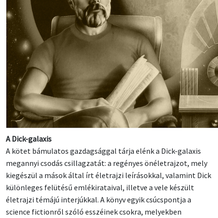
A Dick-galaxis
A kötet bámulatos gazdagsággal tárja elénk a Dick-galaxis
megannyi csodás csillagzatát: a regényes önéletrajzot, mely
kiegészül a mások által írt életrajzi leírásokkal, valamint Dick
különleges felütésű emlékirataival, illetve a vele készült
életrajzi témájú interjúkkal. A könyv egyik csúcspontja a
science fictionről szóló esszéinek csokra, melyekben