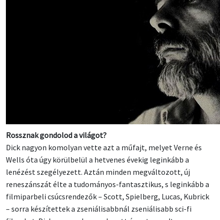
Rossznak gondolod a világot?
Dick nagyon komolyan vette azt a műfajt, melyet Verne és
Wells óta úgy körülbelül a hetvenes évekig leginkább a
lenézést szegélyezett. Aztán minden megváltozott, új
reneszánszát élte a tudományos-fantasztikus, s leginkább a
filmiparbeli csúcsrendezők – Scott, Spielberg, Lucas, Kubrick
– sorra készítettek a zseniálisabbnál zseniálisabb sci-fi