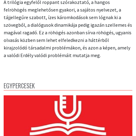
A trilógia egyfelől roppant szórakoztató, a hangos
felröhögés meglehetősen gyakori, a sajátos nyelvezet, a
tájjellegűre szabott, ízes káromkodások sem lógnak ki a
szövegből, a dialógusok dinamikája pedig igazán szellemes és
magával ragadó. Ez a röhögés azonban sírva röhögés, ugyanis
olvasás közben sem lehet elfeledkezni a háttérből
kirajzolódó társadalmi problémákon, és azon a képen, amely
a valódi Erdély valódi problémáit mutatja meg.
EGYPERCESEK