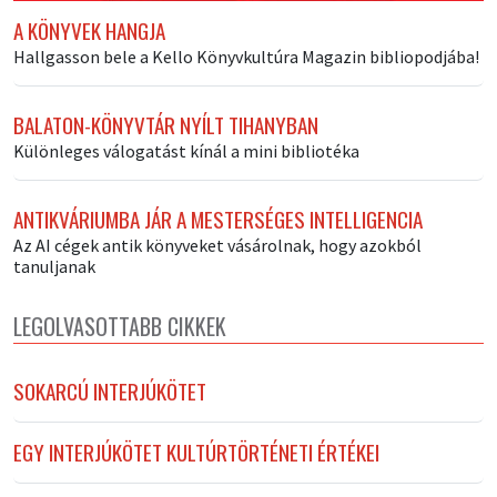
A KÖNYVEK HANGJA
Hallgasson bele a Kello Könyvkultúra Magazin bibliopodjába!
BALATON-KÖNYVTÁR NYÍLT TIHANYBAN
Különleges válogatást kínál a mini bibliotéka
ANTIKVÁRIUMBA JÁR A MESTERSÉGES INTELLIGENCIA
Az AI cégek antik könyveket vásárolnak, hogy azokból
tanuljanak
LEGOLVASOTTABB CIKKEK
SOKARCÚ INTERJÚKÖTET
EGY INTERJÚKÖTET KULTÚRTÖRTÉNETI ÉRTÉKEI