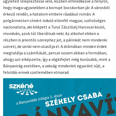
ügyleteit lelepleztesse vele, közben elfeledkezve a tényről,
hogy maga ugyanebben a korrupt bocskorban jár. A városból
érkező rendőr, a hatalom embere ráadásul román. A
polgármesteri címért induló ellenfél magyar, szélsőséges
nacionalista, aki kilépett a Turul Zászlóalj Harcosai közül,
mondván, azok túl liberálisak neki. Az alkohol ebben a
részben is jelentős szerephez jut, a pálinkát nem mindenki
szereti, de senki nem utasítja el. A drámában minden érdek
megtalálja a számítását, persze sosem abban a formában,
ahogy azt elképzelte, így a végkifejlet még borúsabb, mint a
Bányavirág esetében, a vakság mindenkit egyaránt sújt, a
feloldás ennek szellemében elmarad.