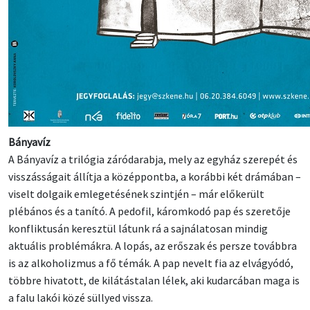
Bányavíz
A Bányavíz a trilógia záródarabja, mely az egyház szerepét és
visszásságait állítja a középpontba, a korábbi két drámában –
viselt dolgaik emlegetésének szintjén – már előkerült
plébános és a tanító. A pedofil, káromkodó pap és szeretője
konfliktusán keresztül látunk rá a sajnálatosan mindig
aktuális problémákra. A lopás, az erőszak és persze továbbra
is az alkoholizmus a fő témák. A pap nevelt fia az elvágyódó,
többre hivatott, de kilátástalan lélek, aki kudarcában maga is
a falu lakói közé süllyed vissza.