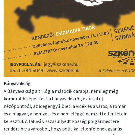
Bányavakság
A Bányavakság a trilógia második darabja, némileg még
komorabb képet fest a bányavidékről, ezúttal új
nézőpontból, az idegengyűlölet, a vidék és a város, a román
és a magyar, a nemzeti és a nem eléggé nemzeti ellentétein
keresztül. A faluvá visszasüllyedt község polgármestere
rendőrt hív a városból, hogy politikai ellenfelének gyanús