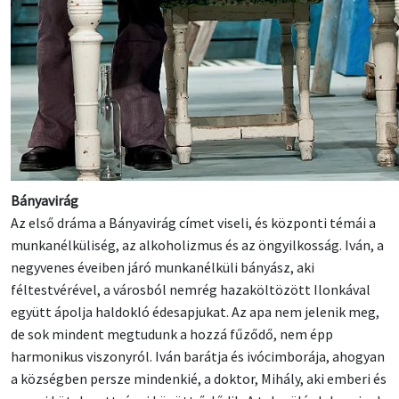
Bányavirág
Az első dráma a Bányavirág címet viseli, és központi témái a
munkanélküliség, az alkoholizmus és az öngyilkosság. Iván, a
negyvenes éveiben járó munkanélküli bányász, aki
féltestvérével, a városból nemrég hazaköltözött Ilonkával
együtt ápolja haldokló édesapjukat. Az apa nem jelenik meg,
de sok mindent megtudunk a hozzá fűződő, nem épp
harmonikus viszonyról. Iván barátja és ivócimborája, ahogyan
a községben persze mindenkié, a doktor, Mihály, aki emberi és