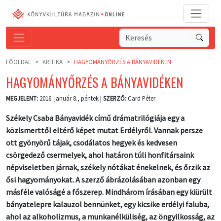
FŐOLDAL
KRITIKA
HAGYOMÁNYŐRZÉS A BÁNYAVIDÉKEN
HAGYOMÁNYŐRZÉS A BÁNYAVIDÉKEN
MEGJELENT:
2016. január 8., péntek |
SZERZŐ:
Card Péter
Székely Csaba Bányavidék című drámatrilógiája egy a
közismerttől eltérő képet mutat Erdélyről. Vannak persze
ott gyönyörű tájak, csodálatos hegyek és kedvesen
csörgedező csermelyek, ahol határon túli honfitársaink
népviseletben járnak, székely nótákat énekelnek, és őrzik az
ősi hagyományokat. A szerző ábrázolásában azonban egy
másféle valóságé a főszerep. Mindhárom írásában egy kiürült
bányatelepre kalauzol bennünket, egy kicsike erdélyi faluba,
ahol az alkoholizmus, a munkanélküliség, az öngyilkosság, az