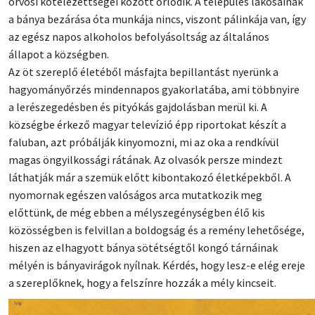
orvosi kötelezettségei között őrlődik. A település lakosainak
a bánya bezárása óta munkája nincs, viszont pálinkája van, így
az egész napos alkoholos befolyásoltság az általános
állapot a községben.
Az öt szereplő életéből másfajta bepillantást nyerünk a
hagyományőrzés mindennapos gyakorlatába, ami többnyire
a lerészegedésben és pityókás gajdolásban merül ki. A
községbe érkező magyar televízió épp riportokat készít a
faluban, azt próbálják kinyomozni, mi az oka a rendkívül
magas öngyilkossági rátának. Az olvasók persze mindezt
láthatják már a szemük előtt kibontakozó életképekből. A
nyomornak egészen valóságos arca mutatkozik meg
előttünk, de még ebben a mélyszegénységben élő kis
közösségben is felvillan a boldogság és a remény lehetősége,
hiszen az elhagyott bánya sötétségtől kongó tárnáinak
mélyén is bányavirágok nyílnak. Kérdés, hogy lesz-e elég ereje
a szereplőknek, hogy a felszínre hozzák a mély kincseit.