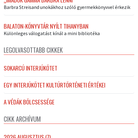
Barbra Streisand unokákhoz szóló gyermekkönyvvel érkezik
BALATON-KÖNYVTÁR NYÍLT TIHANYBAN
Különleges válogatást kínál a mini bibliotéka
LEGOLVASOTTABB CIKKEK
SOKARCÚ INTERJÚKÖTET
EGY INTERJÚKÖTET KULTÚRTÖRTÉNETI ÉRTÉKEI
A VÉDÁK BÖLCSESSÉGE
CIKK ARCHÍVUM
2026 AUGUSZTUS (7)