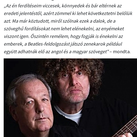
„Az én ferdítéseim viccesek, könnyedek és bár eltérnek az
eredeti jelentéstől, azért zömmel ki lehet következtetni belőlük
azt. Ma már köztudott, miről szólnak ezek a dalok, de a
szöveghű fordításokat nem lehet elénekelni, az enyémeket
viszont igen. Őszintén remélem, hogy fogják is énekelni az
emberek, a Beatles-feldolgozást játszó zenekarok például
együtt adhatnák elő az angol és a magyar szöveget"
– mondta.