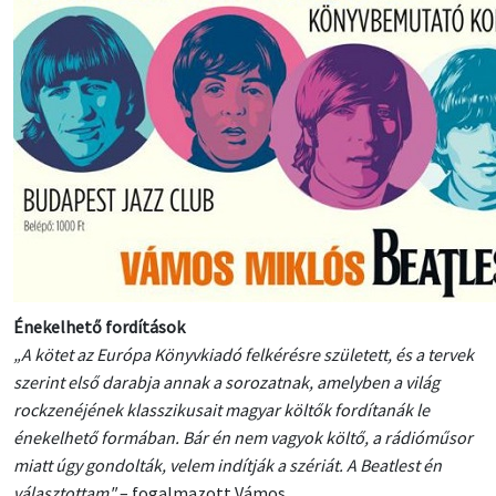
Énekelhető fordítások
„A kötet az Európa Könyvkiadó felkérésre született, és a tervek
szerint első darabja annak a sorozatnak, amelyben a világ
rockzenéjének klasszikusait magyar költők fordítanák le
énekelhető formában. Bár én nem vagyok költő, a rádióműsor
miatt úgy gondolták, velem indítják a szériát. A Beatlest én
választottam"
– fogalmazott Vámos.