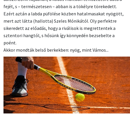
fejét, s – természetesen – abban is a tökélyre törekedett.
Ezért aztán a labda püfölése közben hatalmasakat nyögött,
mert azt látta (hallotta) Szeles Mónikától. Oly perfektre
sikeredett az előadás, hogy a riválisok is megrettentek a
sztentori hangtól, s hősünk így könnyedén bezsebelte a
poént.
Akkor mondták belső berkekben: nyög, mint Vámos...