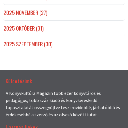
2025 NOVEMBER (27)
2025 OKTÓBER (31)
2025 SZEPTEMBER (30)
Küldetésünk
A Könyvkultúra Magazin több ezer könyvtáros és
pedagógus, több száz kiadó és könyvkereskedő
tapasztalatát összegyűjtve teszi rövidebbé, járhatóbbá és
érdekesebbé a szerző és az olvasó közötti utat.
Hasznos linkek