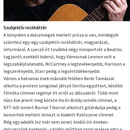
Szubjektív rockháttér
A könyvben a dalszövegek mellett próza is van, mindegyik
számhoz egy-egy szubjektív rockháttér, magyarázat,
információ. A szerző írt továbbá négy miniportrét a Beatles
tagjairól; ezekből kiderül, hogy Vámosnak Lennon volt a
legszabálytalanabb, McCartney a legtevékenyebb, Harrison a
legszerényebb, Starr pedig a legsértődékenyebb.
Vámos a hatvanas évek második felében Berki Tamással
alkotta a protest songokat játszó Gerilla együttest, később
Félnóta címmel regényt írt erről az időszakról. Több mint
húsz éve jelent meg kötete Ha én Bródy volnék címmel, a
KFT-ből ismert Bornai Tiborral alkotott gitárduója pedig a
koncertek mellett lemezt is kiadott Kalózzene címmel.
Még egy adalék (ez már nem zene): kiváló író-énekes-
dalszerzőnk hajdanán, a ködös múltban teniszezésre adta a