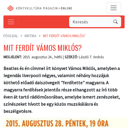
FŐOLDAL
KRITIKA
MIT FERDÍT VÁMOS MIKLÓS?
MIT FERDÍT VÁMOS MIKLÓS?
MEGJELENT:
2015. augusztus 24., hétfő |
SZERZŐ:
László T. András
Beatles és én címmel írt könyvet Vámos Miklós, amelyben a
legendás liverpooli négyes, valamint néhány hozzájuk
köthető előadó dalszövegeit "ferdítette" magyarra. A
magyarra ferdítések jelentős része elhangzott az író több
éven át tartó rádióműsorában, amelybe ismert zenészeket,
színészeket hívott be egy közös muzsikálásra és
beszélgetésre.