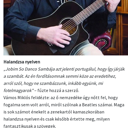
Halandzsa nyelven
„Jobim So Danco Sambája azt jelenti portugálul, hogy Így járják
a szambát. Az én fordításomnak semmi köze az eredetihez,
arról szól, hogy ne szambázzunk, inkább együnk, mi
fotelmagyarok"
– fűzte hozzá a szerző.
Vámos Miklós felidézte: az ő nemzedéke úgy nőtt fel, hogy
fogalma sem volt arról, miről szólnak a Beatles számai. Maga
is sok számot énekelt a zenekartól kamaszkorában
halandzsa nyelven és csak később értette meg, milyen
fantasztikusak a szövegek.