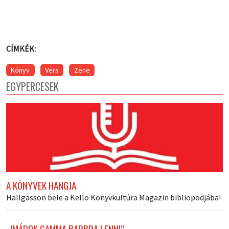
CÍMKÉK:
Könyv
Vers
Zene
EGYPERCESEK
A KÖNYVEK HANGJA
Hallgasson bele a Kello Könyvkultúra Magazin bibliopodjába!
„IMÁDOK GAMMA BARBRA LENNI”