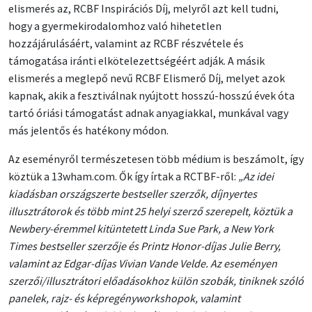
elismerés az, RCBF Inspirációs Díj, melyről azt kell tudni,
hogy a gyermekirodalomhoz való hihetetlen
hozzájárulásáért, valamint az RCBF részvétele és
támogatása iránti elkötelezettségéért adják. A másik
elismerés a meglepő nevű RCBF Elismerő Díj, melyet azok
kapnak, akik a fesztiválnak nyújtott hosszú-hosszú évek óta
tartó óriási támogatást adnak anyagiakkal, munkával vagy
más jelentős és hatékony módon.
Az eseményről természetesen több médium is beszámolt, így
köztük a 13wham.com. Ők így írtak a RCTBF-ről:
„Az idei
kiadásban országszerte bestseller szerzők, díjnyertes
illusztrátorok és több mint 25 helyi szerző szerepelt, köztük a
Newbery-éremmel kitüntetett Linda Sue Park, a New York
Times bestseller szerzője és Printz Honor-díjas Julie Berry,
valamint az Edgar-díjas Vivian Vande Velde. Az eseményen
szerzői/illusztrátori előadásokhoz külön szobák, tiniknek szóló
panelek, rajz- és képregényworkshopok, valamint