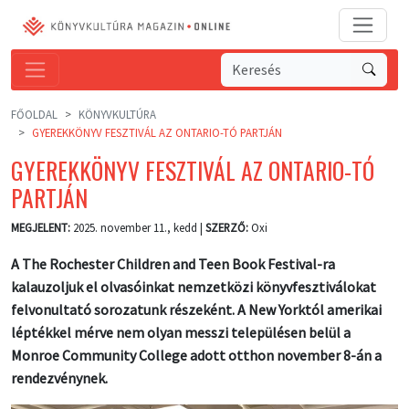
FŐOLDAL
KÖNYVKULTÚRA
GYEREKKÖNYV FESZTIVÁL AZ ONTARIO-TÓ PARTJÁN
GYEREKKÖNYV FESZTIVÁL AZ ONTARIO-TÓ
PARTJÁN
MEGJELENT:
2025. november 11., kedd |
SZERZŐ:
Oxi
A The Rochester Children and Teen Book Festival-ra
kalauzoljuk el olvasóinkat nemzetközi könyvfesztiválokat
felvonultató sorozatunk részeként. A New Yorktól amerikai
léptékkel mérve nem olyan messzi településen belül a
Monroe Community College adott otthon november 8-án a
rendezvénynek.