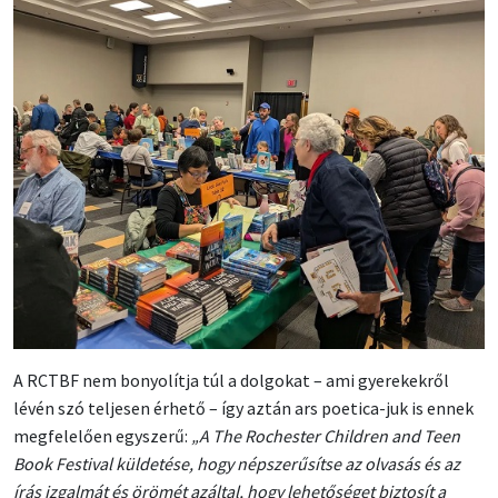
A RCTBF nem bonyolítja túl a dolgokat – ami gyerekekről
lévén szó teljesen érhető – így aztán ars poetica-juk is ennek
megfelelően egyszerű:
„A The Rochester Children and Teen
Book Festival küldetése, hogy népszerűsítse az olvasás és az
írás izgalmát és örömét azáltal, hogy lehetőséget biztosít a