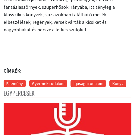
fantáziaszörnyek, szuperhősök irányába, itt tényleg a
klasszikus könyvek, s az azokban található mesék,
elbeszélések, regények, versek várták a kicsiket és
nagyobbakat és persze a lelkes szülőket.
CÍMKÉK:
Esemény
Gyermekirodalom
Ifjúsági irodalom
Könyv
EGYPERCESEK