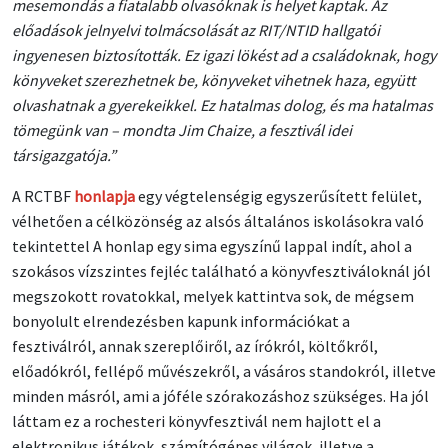
mesemondás a fiatalabb olvasóknak is helyet kaptak. Az
előadások jelnyelvi tolmácsolását az RIT/NTID hallgatói
ingyenesen biztosították. Ez igazi lökést ad a családoknak, hogy
könyveket szerezhetnek be, könyveket vihetnek haza, együtt
olvashatnak a gyerekeikkel. Ez hatalmas dolog, és ma hatalmas
tömegünk van – mondta Jim Chaize, a fesztivál idei
társigazgatója.”
A RCTBF
honlapja
egy végtelenségig egyszerűsített felület,
vélhetően a célközönség az alsós általános iskolásokra való
tekintettel A honlap egy sima egyszínű lappal indít, ahol a
szokásos vízszintes fejléc található a könyvfesztiváloknál jól
megszokott rovatokkal, melyek kattintva sok, de mégsem
bonyolult elrendezésben kapunk információkat a
fesztiválról, annak szereplőiről, az írókról, költőkről,
előadókról, fellépő művészekről, a vásáros standokról, illetve
minden másról, ami a jóféle szórakozáshoz szükséges. Ha jól
láttam ez a rochesteri könyvfesztivál nem hajlott el a
elektronikus játékok, számítógépes világok, illetve a