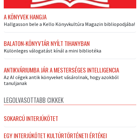
A KÖNYVEK HANGJA
Hallgasson bele a Kello Könyvkultúra Magazin bibliopodjába!
BALATON-KÖNYVTÁR NYÍLT TIHANYBAN
Különleges válogatást kínál a mini bibliotéka
ANTIKVÁRIUMBA JÁR A MESTERSÉGES INTELLIGENCIA
Az AI cégek antik könyveket vásárolnak, hogy azokból
tanuljanak
LEGOLVASOTTABB CIKKEK
SOKARCÚ INTERJÚKÖTET
EGY INTERJÚKÖTET KULTÚRTÖRTÉNETI ÉRTÉKEI