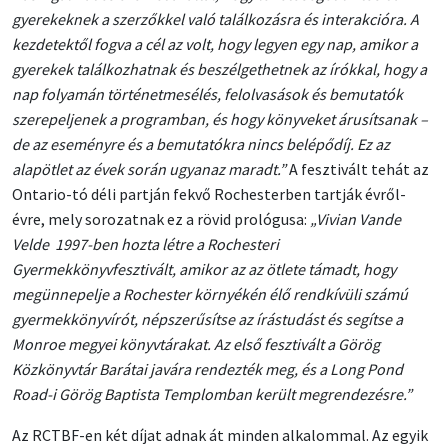
gyerekeknek a szerzőkkel való találkozásra és interakcióra. A
kezdetektől fogva a cél az volt, hogy legyen egy nap, amikor a
gyerekek találkozhatnak és beszélgethetnek az írókkal, hogy a
nap folyamán történetmesélés, felolvasások és bemutatók
szerepeljenek a programban, és hogy könyveket árusítsanak –
de az eseményre és a bemutatókra nincs belépődíj. Ez az
alapötlet az évek során ugyanaz maradt.”
A fesztivált tehát az
Ontario-tó déli partján fekvő Rochesterben tartják évről-
évre, mely sorozatnak ez a rövid prológusa:
„Vivian Vande
Velde 1997-ben hozta létre a Rochesteri
Gyermekkönyvfesztivált, amikor az az ötlete támadt, hogy
megünnepelje a Rochester környékén élő rendkívüli számú
gyermekkönyvírót, népszerűsítse az írástudást és segítse a
Monroe megyei könyvtárakat. Az első fesztivált a Görög
Közkönyvtár Barátai javára rendezték meg, és a Long Pond
Road-i Görög Baptista Templomban került megrendezésre.”
Az RCTBF-en két díjat adnak át minden alkalommal. Az egyik