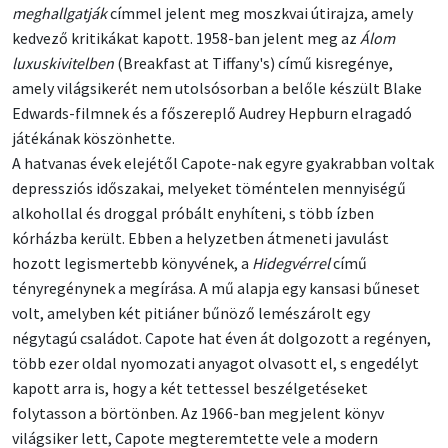
meghallgatják
címmel jelent meg moszkvai útirajza, amely
kedvező kritikákat kapott. 1958-ban jelent meg az
Álom
luxuskivitelben
(Breakfast at Tiffany's) című kisregénye,
amely világsikerét nem utolsósorban a belőle készült Blake
Edwards-filmnek és a főszereplő Audrey Hepburn elragadó
játékának köszönhette.
A hatvanas évek elejétől Capote-nak egyre gyakrabban voltak
depressziós időszakai, melyeket töméntelen mennyiségű
alkohollal és droggal próbált enyhíteni, s több ízben
kórházba került. Ebben a helyzetben átmeneti javulást
hozott legismertebb könyvének, a
Hidegvérrel
című
tényregénynek a megírása. A mű alapja egy kansasi bűneset
volt, amelyben két pitiáner bűnöző lemészárolt egy
négytagú családot. Capote hat éven át dolgozott a regényen,
több ezer oldal nyomozati anyagot olvasott el, s engedélyt
kapott arra is, hogy a két tettessel beszélgetéseket
folytasson a börtönben. Az 1966-ban megjelent könyv
világsiker lett, Capote megteremtette vele a modern