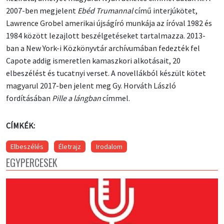
2007-ben megjelent
Ebéd Trumannal
című interjúkötet,
Lawrence Grobel amerikai újságíró munkája az íróval 1982 és
1984 között lezajlott beszélgetéseket tartalmazza. 2013-
ban a New York-i Közkönyvtár archívumában fedezték fel
Capote addig ismeretlen kamaszkori alkotásait, 20
elbeszélést és tucatnyi verset. A novellákból készült kötet
magyarul 2017-ben jelent meg Gy. Horváth László
fordításában
Pille a lángban
címmel.
CÍMKÉK:
Elbeszélés
Életrajz
Irodalom
EGYPERCESEK