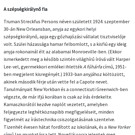
A szépségkirálynő fia
Truman Streckfus Persons néven született 1924. szeptember
30-án New Orleansban, anyja az egykori helyi
szépségkirálynő, apja egy gőzhajózási vállalat tisztviselője
volt. Szülei házassága hamar felbomlott, s a kisfiú egy ideig
anyja rokonainál élt az alabamai Monroeville-ben. (Ekkor
ismerkedett meg a később szintén világhírű íróvá vált Harper
Lee-vel, gyermekkori emlékei ihlették
A fűhárfa
című, 1951-
ben megjelent kisregényét.) 1933-ban anyjához költözött,
akinek második férje után vette fel a Capote nevet.
Tanulmányait New Yorkban és a connecticuti Greenwich-ben
végezte, de már ifjú korában is csak az írás érdekelte.
Kamaszkorától kezdve naplót vezetett, amelyben
feljegyezte leghétköznapibb megfigyeléseit, minden
figyelmét az írástechnika csiszolgatásának szentelve.
Tizenhét évesen hátat fordított az iskolának, és a
New Yorker
című lap munkatársa lett. Novellái sorra jelentek meg