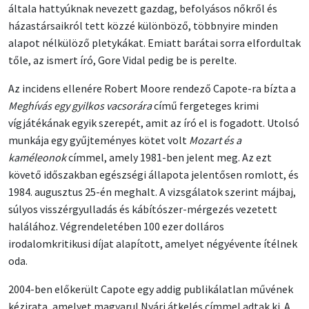
általa hattyúknak nevezett gazdag, befolyásos nőkről és
házastársaikról tett közzé különböző, többnyire minden
alapot nélkülöző pletykákat. Emiatt barátai sorra elfordultak
tőle, az ismert író, Gore Vidal pedig be is perelte.
Az incidens ellenére Robert Moore rendező Capote-ra bízta a
Meghívás egy gyilkos vacsorára
című fergeteges krimi
vígjátékának egyik szerepét, amit az író el is fogadott. Utolsó
munkája egy gyűjteményes kötet volt
Mozart és a
kaméleonok
címmel, amely 1981-ben jelent meg. Az ezt
követő időszakban egészségi állapota jelentősen romlott, és
1984. augusztus 25-én meghalt. A vizsgálatok szerint májbaj,
súlyos visszérgyulladás és kábítószer-mérgezés vezetett
halálához. Végrendeletében 100 ezer dolláros
irodalomkritikusi díjat alapított, amelyet négyévente ítélnek
oda.
2004-ben előkerült Capote egy addig publikálatlan művének
kézirata, amelyet magyarul Nyári átkelés címmel adtak ki. A