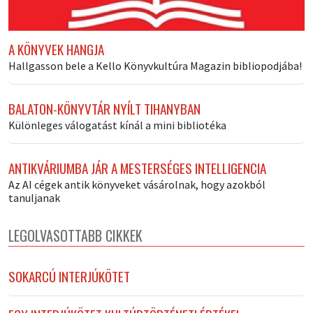
A KÖNYVEK HANGJA
Hallgasson bele a Kello Könyvkultúra Magazin bibliopodjába!
BALATON-KÖNYVTÁR NYÍLT TIHANYBAN
Különleges válogatást kínál a mini bibliotéka
ANTIKVÁRIUMBA JÁR A MESTERSÉGES INTELLIGENCIA
Az AI cégek antik könyveket vásárolnak, hogy azokból
tanuljanak
LEGOLVASOTTABB CIKKEK
SOKARCÚ INTERJÚKÖTET