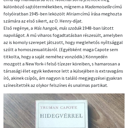
különböző sajtótermékekben, mígnem a
Mademoiselle
című
folyóiratban 1945-ben leközölt
Miriam
című írása meghozta
számára az első sikert, az O. Henry-díjat.
Első regénye, a
Más hangok, más szobák
1948-ban látott
napvilágot. A mű viharos fogadtatásban részesült, amelyben
az is komoly szerepet játszott, hogy meglehetős nyíltsággal
szólt a homoszexualitásról. (Egyébként maga Capote sem
titkolta, hogy a saját neméhez vonzódik.) Könnyedén
mozgott a New York-i felső tízezer köreiben, s hamarosan a
társasági élet egyik kedvence lett a külsejében is extravagáns
író, akinek csípős, ám nagyon is találó megjegyzései gyakran
színesítették az olykor felszínes és unalmas partikat.