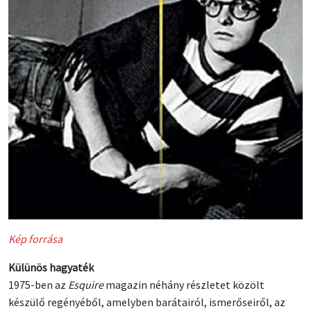
Kép forrása
Külünös hagyaték
1975-ben az
Esquire
magazin néhány részletet közölt
készülő regényéből, amelyben barátairól, ismerőseiről, az