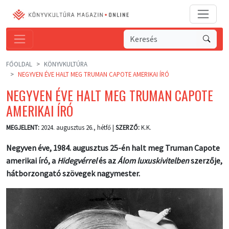
FŐOLDAL
KÖNYVKULTÚRA
NEGYVEN ÉVE HALT MEG TRUMAN CAPOTE AMERIKAI ÍRÓ
NEGYVEN ÉVE HALT MEG TRUMAN CAPOTE
AMERIKAI ÍRÓ
MEGJELENT:
2024. augusztus 26., hétfő |
SZERZŐ:
K.K.
Negyven éve, 1984. augusztus 25-én halt meg Truman Capote
amerikai író, a
Hidegvérrel
és az
Álom luxuskivitelben
szerzője,
hátborzongató szövegek nagymester.