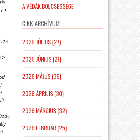
 is
A VÉDÁK BÖLCSESSÉGE
y a
CIKK ARCHÍVUM
2026 JÚLIUS (27)
ntok
agy
2026 JÚNIUS (21)
2026 MÁJUS (39)
olf
i
2026 ÁPRILIS (30)
i
ták
2026 MÁRCIUS (32)
Bod-,
ály
2026 FEBRUÁR (25)
mi