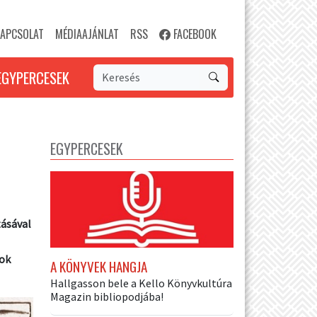
APCSOLAT
MÉDIAAJÁNLAT
RSS
FACEBOOK
EGYPERCESEK
EGYPERCESEK
tásával
sok
A KÖNYVEK HANGJA
Hallgasson bele a Kello Könyvkultúra
Magazin bibliopodjába!