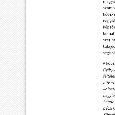
magyar
számos
kódex 
nagysá
képzőm
bemuta
szerin
tulajd
segítsé
A kóde
György 
feltéte
nővérek
kolost
hagytá
Sándor
pécsi 
Könyvt