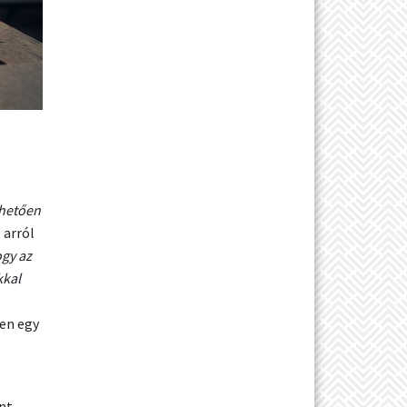
ehetően
 arról
ogy az
kkal
en egy
ent