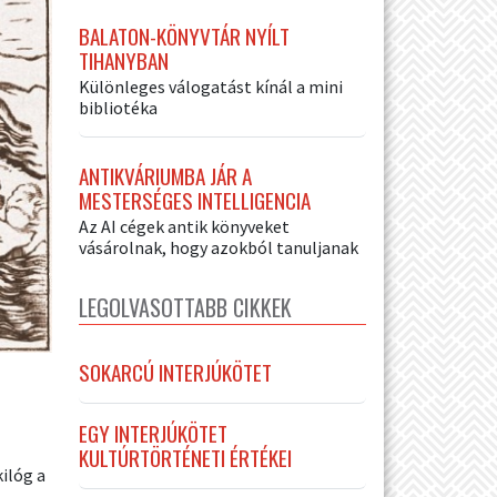
BALATON-KÖNYVTÁR NYÍLT
TIHANYBAN
Különleges válogatást kínál a mini
bibliotéka
ANTIKVÁRIUMBA JÁR A
MESTERSÉGES INTELLIGENCIA
Az AI cégek antik könyveket
vásárolnak, hogy azokból tanuljanak
LEGOLVASOTTABB CIKKEK
SOKARCÚ INTERJÚKÖTET
EGY INTERJÚKÖTET
KULTÚRTÖRTÉNETI ÉRTÉKEI
ilóg a