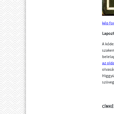
kép fo
Lapozh
A kóde
szakem
belela
az old
olvasás
Higgyü
szöveg
CÍMKÉ