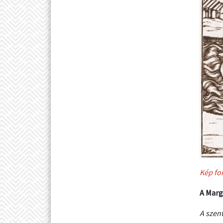
Kép fo
A Marg
A szen