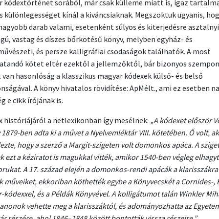
 kódextörténet sorából, már csak külleme miatt is, igaz tartalma
 különlegességet kínál a kiváncsiaknak. Megszoktuk ugyanis, hog
nagyobb darab valami, esetenként súlyos és kiterjedésre asztalnyi
gú, vastag és díszes bőrkötésű könyv, melyben egyház- és
űvészeti, és persze kalligráfiai csodaságok találhatók. A most
tandó kötet eltér ezektől a jellemzőktől, bár bizonyos szempo
t van hasonlóság a klasszikus magyar kódexek külső- és belső
onságával. A könyv hivatalos rövidítése: ApMélt., ami ez esetben n
g e cikk írójának is.
x históriájáról a netlexikonban így mesélnek:
„A kódexet először V
1879-ben adta ki a művet a Nyelvemléktár VIII. kötetében. Ő volt, ak
lezte, hogy a szerző a Margit-szigeten volt domonkos apáca. A sziget
 ezt a kéziratot is magukkal vitték, amikor 1540-ben végleg elhagy
orukat. A 17. század elején a domonkos-rendi apácák a klarisszákra
k műveiket, ekkoriban köthették egybe a Könyvecskét a Cornides-, 
-kódexxel, és a Példák Könyvével. A kolligátumot talán Winkler Mih
kanonok vehette meg a klarisszáktól, és adományozhatta az Egyete
ár részére, ahol 1846–1848 között bontották vissza részeire.”