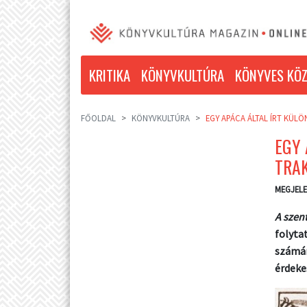
KRITIKA
KÖNYVKULTÚRA
KÖNYVES KÖZ
FŐOLDAL
KÖNYVKULTÚRA
EGY APÁCA ÁLTAL ÍRT KÜL
EGY 
TRA
MEGJELE
A szen
folyta
számár
érdeke