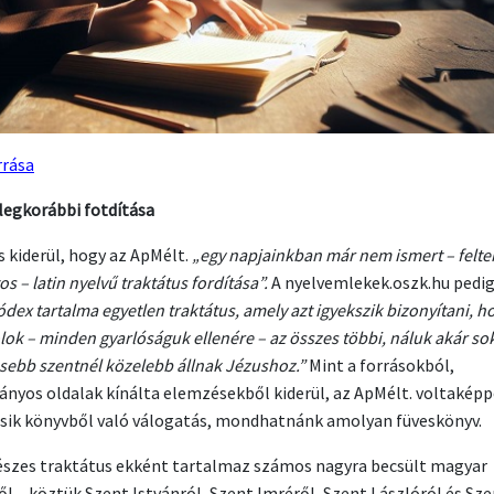
rrása
legkorábbi fotdítása
is kiderül, hogy az ApMélt.
„egy napjainkban már nem ismert – felt
os – latin nyelvű traktátus fordítása”.
A nyelvemlekek.oszk.hu pedig
ódex tartalma egyetlen traktátus, amely azt igyekszik bizonyítani, h
lok – minden gyarlóságuk ellenére – az összes többi, náluk akár so
sebb szentnél közelebb állnak Jézushoz.”
Mint a forrásokból,
nyos oldalak kínálta elemzésekből kiderül, az ApMélt. voltaképp
sik könyvből való válogatás, mondhatnánk amolyan füveskönyv.
észes traktátus ekként tartalmaz számos nagyra becsült magyar
ől – köztük Szent Istvánról, Szent Imréről, Szent Lászlóról és Sz