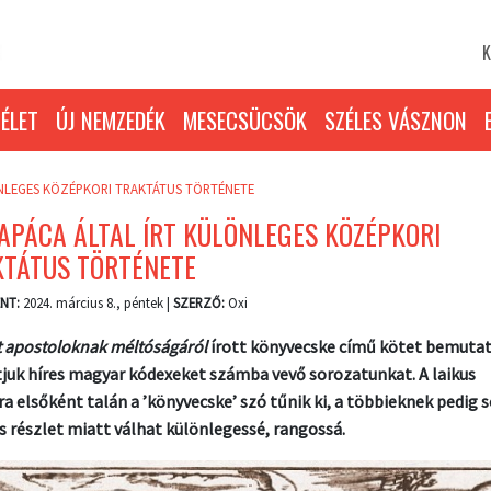
K
ÉLET
ÚJ NEMZEDÉK
MESECSÜCSÖK
SZÉLES VÁSZNON
ÖNLEGES KÖZÉPKORI TRAKTÁTUS TÖRTÉNETE
APÁCA ÁLTAL ÍRT KÜLÖNLEGES KÖZÉPKORI
KTÁTUS TÖRTÉNETE
NT:
2024. március 8., péntek |
SZERZŐ:
Oxi
t apostoloknak méltóságáról
írott könyvecske című kötet bemuta
tjuk híres magyar kódexeket számba vevő sorozatunkat. A laikus
a elsőként talán a ’könyvecske’ szó tűnik ki, a többieknek pedig 
s részlet miatt válhat különlegessé, rangossá.