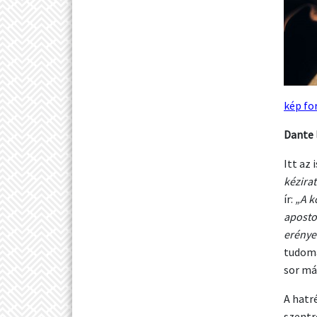
kép fo
Dante 
Itt az 
kézirat
ír:
„A k
aposto
erénye
tudomá
sor má
A hatr
szentr