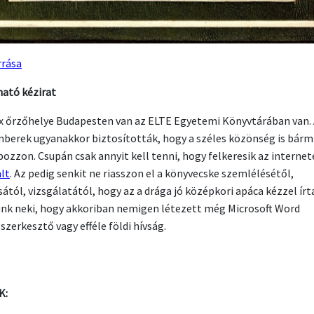
rrása
ató kézirat
x őrzőhelye Budapesten van az ELTE Egyetemi Könyvtárában van.
berek ugyanakkor biztosították, hogy a széles közönség is bárm
pozzon. Csupán csak annyit kell tenni, hogy felkeresik az interne
alt
. Az pedig senkit ne riasszon el a könyvecske szemlélésétől,
ától, vizsgálatától, hogy az a drága jó középkori apáca kézzel írt
nk neki, hogy akkoriban nemigen létezett még Microsoft Word
szerkesztő vagy efféle földi hívság.
K: