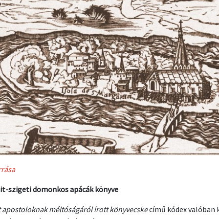
rrása
it-szigeti domonkos apácák könyve
t apostoloknak méltóságáról írott könyvecske
című kódex valóban k