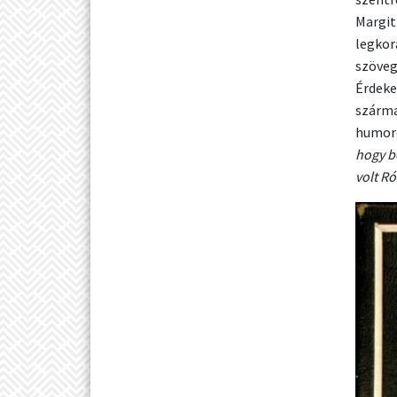
Margit
legkor
szöveg
Érdeke
szárma
humoro
hogy b
volt Ró