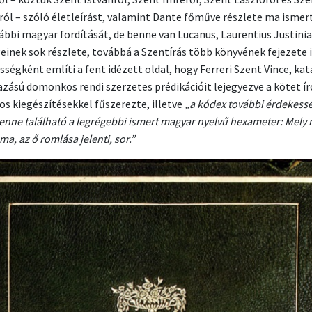
ról – szóló életleírást, valamint Dante főműve részlete ma ismer
ábbi magyar fordítását, de benne van Lucanus, Laurentius Justini
einek sok részlete, továbbá a Szentírás több könyvének fejezete i
sségként említi a fent idézett oldal, hogy Ferreri Szent Vince, kat
zású domonkos rendi szerzetes prédikációit lejegyezve a kötet ír
s kiegészítésekkel fűszerezte, illetve
„a kódex további érdekess
enne található a legrégebbi ismert magyar nyelvű hexameter: Mely 
ma, az ő romlása jelenti, sor.”