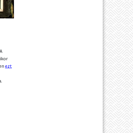
 A
ikor
ten
ezt
a.