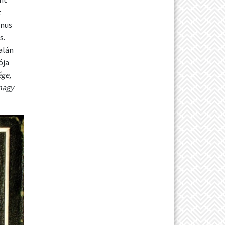
t
anus
s.
alán
ója
ége,
nagy