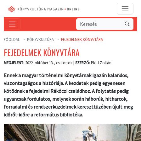
FŐOLDAL
KÖNYVKULTÚRA
FEJEDELMEK KÖNYVTÁRA
FEJEDELMEK KÖNYVTÁRA
MEGJELENT:
2022. október 13., csütörtök |
SZERZŐ:
Plötl Zoltán
Ennek a magyar történelmi könyvtárnak igazán kalandos,
viszontagságos a históriája. A kezdetek pedig egyenesen
kötődnek a fejedelmi Rákóczi családhoz. A folytatás pedig
ugyancsak fordulatos, melynek során háborúk, hitharcok,
forradalmi és rendszerküzdelmek kereszttüzében újult meg
időről-időre a református bibliotéka.