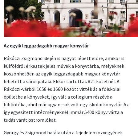
Az egyik leggazdagabb magyar könyvtár
Rákóczi Zsigmond idején is nagyot lépett előre, amikor is
külföldről érkeztek jeles művek a könyvtárba, melyeknek
köszönhetően az egyik leggazdagabb magyar könyvtár
lehetett a sárospataki. Ekkor tartottak 821 kötetnél. A
Rákóczi-várból 1658 és 1660 között vitték át a főiskolai
épületbe a könyveket, így vált a collegium részévé a
bibliotéka, ahol már ugyancsak volt egy iskolai könyvtár. Az
így egyesített intézményeknél immár 5400 könyv várta a
tudás várát ostromlókat.
György és Zsigmond halála után a fejedelem özvegyének