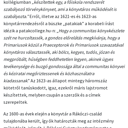
kollégiumban
„készítettek egy, a főiskola rendszerét
szabályozó törvénykönyvet, ami a könyvtáros működését is
szabályozta.”
Erről, illetve az 1621-es és 1623-as
könyvtárrendezésről a büszke „patakiak” a korabeli írást
idézik a patakcollege.hu-n: „
Hogy a communitas könyvkészlete
szét ne hurcoltassék, a gondos előrelátás megkívánja, hogy a
Primariusok közül a Praeceptorok és Primariusok szavazatával
könyvtáros választassék, aki bölcs, kegyes, tudós, józan és
megpróbált, hűségben feddhetetlen legyen, akinek ügyes
tevékenysége és buzgó gondossága által a communitas könyvei
és kéziratai megőriztessenek és közhasználatra
kiadassanak
.” Az 1623-as állapot mintegy háromszáz
kötetről tanúskodott, igaz, ezekről máris lajstromot
készítettek, melyben csupán a szerzők és a címek
szerepeltek.
Az 1600-as évek elején a könyvtár a Rákóczi-család
tulajdonába került, így ők határozták meg az intézmény