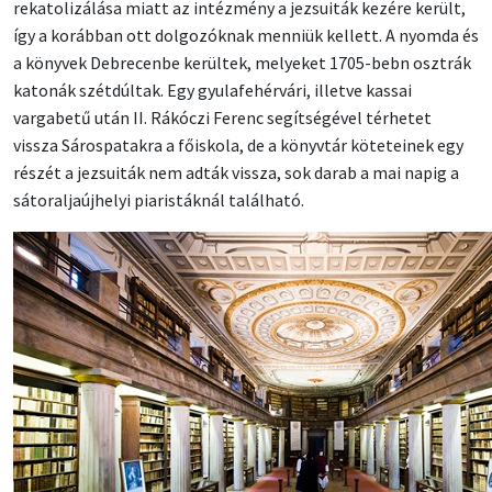
rekatolizálása miatt az intézmény a jezsuiták kezére került,
így a korábban ott dolgozóknak menniük kellett. A nyomda és
a könyvek Debrecenbe kerültek, melyeket 1705-bebn osztrák
katonák szétdúltak. Egy gyulafehérvári, illetve kassai
vargabetű után II. Rákóczi Ferenc segítségével térhetet
vissza Sárospatakra a főiskola, de a könyvtár köteteinek egy
részét a jezsuiták nem adták vissza, sok darab a mai napig a
sátoraljaújhelyi piaristáknál található.