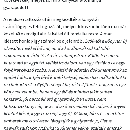
következtek, melyek során a könyvtár állománya
gyarapodott.
A rendszerváltozás után megkezdték a könyvtár
számítógépes feldolgozását, melynek köszönhetően ma már
közel 40 ezer digitális felvétel áll rendelkezésre. A már
idézett honlap így számol be a jelenről: „
2000-től a könyvtár új
olvasótermekkel bővült, ahol a korábbinál sokkal több
dokumentum érhető el már szabadpolcon. Külön teremben
kutatható az egyházi, vallási irodalom, van egy általános és egy
folyóirat olvasó szoba. A levéltári és adattári dokumentumok az
épület földszintjén lévő kutató helységekben használhatók. Aki
ma beiratkozik a Gyűjteményekbe, rá kell jönnie, hogy nem egy
könyvmúzeumba, hanem egy élő és minden tekintetben
korszerű, jól használható gyűjteményben kutat. Nem
kölcsönző könyvtár, de az olvasótermekben bármilyen könyvet
ki lehet kérni, legyen az régi vagy új. Diákok, híres és nem híres
emberek ma is szívesen látogatják a gyűjteményt, illetve
hagyják saját könyvtárukat Gyűjteményekre, ezáltal nemcsak