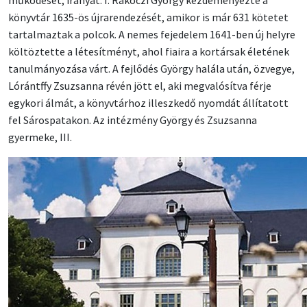
működését, irányát. I. Rákóczi György kezdeményezte a
könyvtár 1635-ös újrarendezését, amikor is már 631 kötetet
tartalmaztak a polcok. A nemes fejedelem 1641-ben új helyre
költöztette a létesítményt, ahol fiaira a kortársak életének
tanulmányozása várt. A fejlődés György halála után, özvegye,
Lórántffy Zsuzsanna révén jött el, aki megvalósítva férje
egykori álmát, a könyvtárhoz illeszkedő nyomdát állítatott
fel Sárospatakon. Az intézmény György és Zsuzsanna
gyermeke, III.