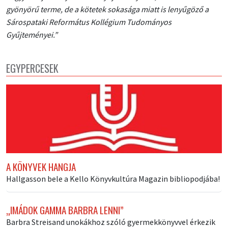
gyönyörű terme, de a kötetek sokasága miatt is lenyűgöző a
Sárospataki Református Kollégium Tudományos
Gyűjteményei.”
EGYPERCESEK
A KÖNYVEK HANGJA
Hallgasson bele a Kello Könyvkultúra Magazin bibliopodjába!
„IMÁDOK GAMMA BARBRA LENNI”
Barbra Streisand unokákhoz szóló gyermekkönyvvel érkezik