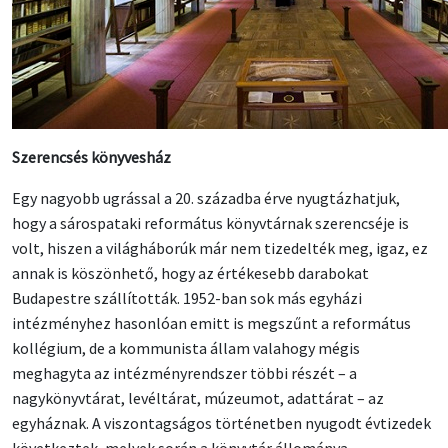
Szerencsés könyvesház
Egy nagyobb ugrással a 20. századba érve nyugtázhatjuk,
hogy a sárospataki református könyvtárnak szerencséje is
volt, hiszen a világháborúk már nem tizedelték meg, igaz, ez
annak is köszönhető, hogy az értékesebb darabokat
Budapestre szállították. 1952-ban sok más egyházi
intézményhez hasonlóan emitt is megszűnt a református
kollégium, de a kommunista állam valahogy mégis
meghagyta az intézményrendszer többi részét – a
nagykönyvtárat, levéltárat, múzeumot, adattárat – az
egyháznak. A viszontagságos történetben nyugodt évtizedek