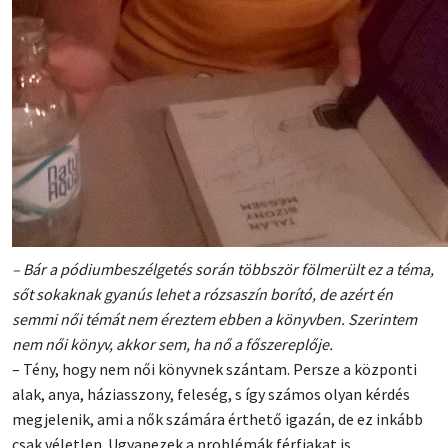
– Bár a pódiumbeszélgetés során többször fölmerült ez a téma,
sőt sokaknak gyanús lehet a rózsaszín borító, de azért én
semmi női témát nem éreztem ebben a könyvben. Szerintem
nem női könyv, akkor sem, ha nő a főszereplője.
– Tény, hogy nem női könyvnek szántam. Persze a központi
alak, anya, háziasszony, feleség, s így számos olyan kérdés
megjelenik, ami a nők számára érthető igazán, de ez inkább
csak véletlen. Ugyanezek a problémák férfiakat is