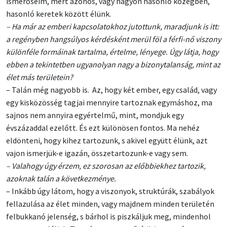
ismerőseim, mert azonos, vagy nagyon hasonló közegben,
hasonló keretek között élünk.
– Ha már az emberi kapcsolatokhoz jutottunk, maradjunk is itt:
a regényben hangsúlyos kérdésként merül föl a férfi-nő viszony
különféle formáinak tartalma, értelme, lényege. Úgy látja, hogy
ebben a tekintetben ugyanolyan nagy a bizonytalanság, mint az
élet más területein?
– Talán még nagyobb is. Az, hogy két ember, egy család, vagy
egy kisközösség tagjai mennyire tartoznak egymáshoz, ma
sajnos nem annyira egyértelmű, mint, mondjuk egy
évszázaddal ezelőtt. És ezt különösen fontos. Ma nehéz
eldönteni, hogy kihez tartozunk, s akivel együtt élünk, azt
vajon ismerjük-e igazán, összetartozunk-e vagy sem.
– Valahogy úgy érzem, ez szorosan az előbbiekhez tartozik,
azoknak talán a következménye.
– Inkább úgy látom, hogy a viszonyok, struktúrák, szabályok
fellazulása az élet minden, vagy majdnem minden területén
felbukkanó jelenség, s bárhol is piszkáljuk meg, mindenhol