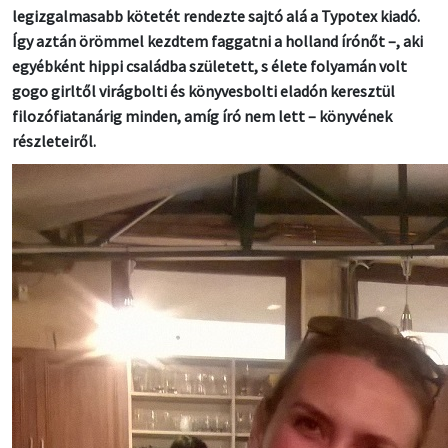
legizgalmasabb kötetét rendezte sajtó alá a Typotex kiadó.
Így aztán örömmel kezdtem faggatni a holland írónőt –, aki
egyébként hippi családba született, s élete folyamán volt
gogo girltől virágbolti és könyvesbolti eladón keresztül
filozófiatanárig minden, amíg író nem lett – könyvének
részleteiről.