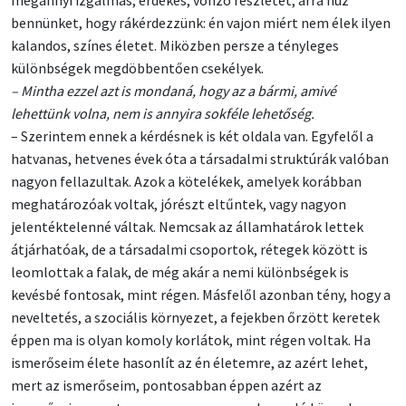
megannyi izgalmas, érdekes, vonzó részletét, arra húz
bennünket, hogy rákérdezzünk: én vajon miért nem élek ilyen
kalandos, színes életet. Miközben persze a tényleges
különbségek megdöbbentően csekélyek.
– Mintha ezzel azt is mondaná, hogy az a bármi, amivé
lehettünk volna, nem is annyira sokféle lehetőség.
– Szerintem ennek a kérdésnek is két oldala van. Egyfelől a
hatvanas, hetvenes évek óta a társadalmi struktúrák valóban
nagyon fellazultak. Azok a kötelékek, amelyek korábban
meghatározóak voltak, jórészt eltűntek, vagy nagyon
jelentéktelenné váltak. Nemcsak az államhatárok lettek
átjárhatóak, de a társadalmi csoportok, rétegek között is
leomlottak a falak, de még akár a nemi különbségek is
kevésbé fontosak, mint régen. Másfelől azonban tény, hogy a
neveltetés, a szociális környezet, a fejekben őrzött keretek
éppen ma is olyan komoly korlátok, mint régen voltak. Ha
ismerőseim élete hasonlít az én életemre, az azért lehet,
mert az ismerőseim, pontosabban éppen azért az