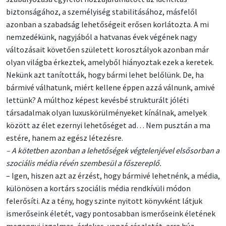
biztonságához, a személyiség stabilitásához, másfelől
azonban a szabadság lehetőségeit erősen korlátozta. A mi
nemzedékünk, nagyjából a hatvanas évek végének nagy
változásait követően született korosztályok azonban már
olyan világba érkeztek, amelyből hiányoztak ezek a keretek.
Nekünk azt tanították, hogy bármi lehet belőlünk. De, ha
bármivé válhatunk, miért kellene éppen azzá válnunk, amivé
lettünk? A múlthoz képest kevésbé strukturált jóléti
társadalmak olyan luxuskörülményeket kínálnak, amelyek
között az élet ezernyi lehetőséget ad… Nem pusztán a ma
estére, hanem az egész létezésre.
– A kötetben azonban a lehetőségek végtelenjével elsősorban a
szociális média révén szembesül a főszereplő.
– Igen, hiszen azt az érzést, hogy bármivé lehetnénk, a média,
különösen a kortárs szociális média rendkívüli módon
felerősíti. Az a tény, hogy szinte nyitott könyvként látjuk
ismerőseink életét, vagy pontosabban ismerőseink életének