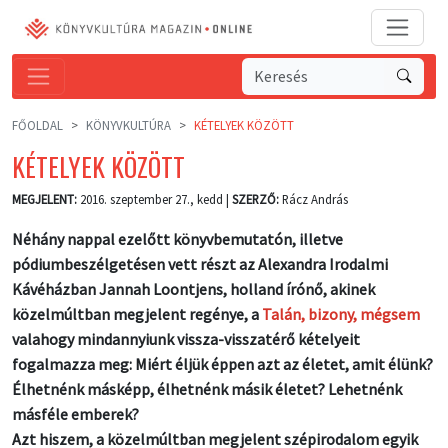
FŐOLDAL
KÖNYVKULTÚRA
KÉTELYEK KÖZÖTT
KÉTELYEK KÖZÖTT
MEGJELENT:
2016. szeptember 27., kedd |
SZERZŐ:
Rácz András
Néhány nappal ezelőtt könyvbemutatón, illetve
pódiumbeszélgetésen vett részt az Alexandra Irodalmi
Kávéházban Jannah Loontjens, holland írónő, akinek
közelmúltban megjelent regénye, a
Talán, bizony, mégsem
valahogy mindannyiunk vissza-visszatérő kételyeit
fogalmazza meg: Miért éljük éppen azt az életet, amit élünk?
Élhetnénk másképp, élhetnénk másik életet? Lehetnénk
másféle emberek?
Azt hiszem, a közelmúltban megjelent szépirodalom egyik