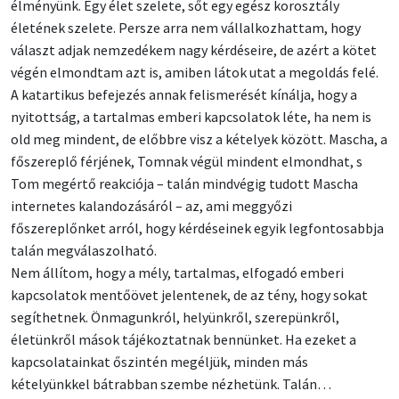
élményünk. Egy élet szelete, sőt egy egész korosztály
életének szelete. Persze arra nem vállalkozhattam, hogy
választ adjak nemzedékem nagy kérdéseire, de azért a kötet
végén elmondtam azt is, amiben látok utat a megoldás felé.
A katartikus befejezés annak felismerését kínálja, hogy a
nyitottság, a tartalmas emberi kapcsolatok léte, ha nem is
old meg mindent, de előbbre visz a kételyek között. Mascha, a
főszereplő férjének, Tomnak végül mindent elmondhat, s
Tom megértő reakciója – talán mindvégig tudott Mascha
internetes kalandozásáról – az, ami meggyőzi
főszereplőnket arról, hogy kérdéseinek egyik legfontosabbja
talán megválaszolható.
Nem állítom, hogy a mély, tartalmas, elfogadó emberi
kapcsolatok mentőövet jelentenek, de az tény, hogy sokat
segíthetnek. Önmagunkról, helyünkről, szerepünkről,
életünkről mások tájékoztatnak bennünket. Ha ezeket a
kapcsolatainkat őszintén megéljük, minden más
kételyünkkel bátrabban szembe nézhetünk. Talán…