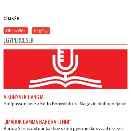
CÍMKÉK:
Elbeszélés
Regény
EGYPERCESEK
A KÖNYVEK HANGJA
Hallgasson bele a Kello Könyvkultúra Magazin bibliopodjába!
„IMÁDOK GAMMA BARBRA LENNI”
Barbra Streisand unokákhoz szóló gyermekkönyvvel érkezik