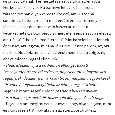
ugyanazt találjuk. Természetesen erősítik is egymást a
kérdések, a kételyek. Ha bármivé lehetek, ha nincs a
társadalomban olyan kényszerítő erő, ami kiszabná
sorsomat, ha ismerőseim mindenféle érdekes élmények
részesei, ha a társammal való összetartozásban
kételkedhetek, akkor végül is miért élem éppen azt az életet,
amit élek? Élhetnék más életet is? Mintha véletlenül lennék
éppen az, aki vagyok, mintha véletlenül lenne párom, az, aki
mellett ébredek, mintha véletlenül mennék oda dolgozni,
ahova minden reggel elindulok…
– Hadd idézzem újra a pódiumon elhangzottakat!
Beszélgetőpartnere rákérdezett, hogy lehetne-e folytatása a
regénynek, de szerintem a Talán bizony mégsem nagyon kerek
történet. A folytatás legföljebb az lehet, hogy a történet
végének katarzisa után néhány esztendővel valamilyen
formában megismétlődik főszereplő kételyeinek zuhataga.
– Úgy akartam megírni ezt a könyvet, hogy olyan legyen, mint
egy tortaszelet. Annak alapján az egész tortáról lesz