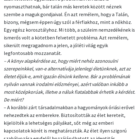
nyomaszthatnak, bár talán más keretek között néznek
szembe a maguk gondjaival. Én azt remélem, hogy a Talán,
bizony, mégsem éppen úgy szól a férfiakhoz, mint a nőkhöz.
Egy egész korosztályhoz. Mi több, a szüleim nemzedékének is
ismerős volt a kötetben felvetett probléma. Azt remélem,
sikerült megragadnom a jelen, a jóléti világ egyik
legfontosabb mozzanatát.
– A könyv alapkérdése az, hogy miért nehéz azonosulni
szerepeinkkel, van-e alternatívája jelenlegi életünknek, azt az
életet éljük-e, amit igazán élnünk kellene. Bár a problémának
nyilván vannak irodalmi előzményei, azért valóban inkább a
most középkorúak, illetve a náluk fiatalabbak érhetik a kérdést.
De miért?
– A korábbi zárt társadalmakban a hagyományok óriási erővel
nehezedtek az emberekre. Biztosították az élet kereteit,
kijelölték a lehetséges pályákat, sőt még az emberi
kapcsolatok körét is meghatározták. Az élet ilyen szigorú
szabályozása egyfelől hozzájárulhatott az identitás