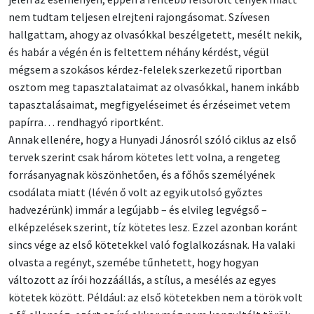
nem tudtam teljesen elrejteni rajongásomat. Szívesen
hallgattam, ahogy az olvasókkal beszélgetett, mesélt nekik,
és habár a végén én is feltettem néhány kérdést, végül
mégsem a szokásos kérdez-felelek szerkezetű riportban
osztom meg tapasztalataimat az olvasókkal, hanem inkább
tapasztalásaimat, megfigyeléseimet és érzéseimet vetem
papírra… rendhagyó riportként.
Annak ellenére, hogy a Hunyadi Jánosról szóló ciklus az első
tervek szerint csak három kötetes lett volna, a rengeteg
forrásanyagnak köszönhetően, és a főhős személyének
csodálata miatt (lévén ő volt az egyik utolsó győztes
hadvezérünk) immár a legújabb – és elvileg legvégső –
elképzelések szerint, tíz kötetes lesz. Ezzel azonban koránt
sincs vége az első kötetekkel való foglalkozásnak. Ha valaki
olvasta a regényt, szemébe tűnhetett, hogy hogyan
változott az írói hozzáállás, a stílus, a mesélés az egyes
kötetek között. Például: az első kötetekben nem a török volt