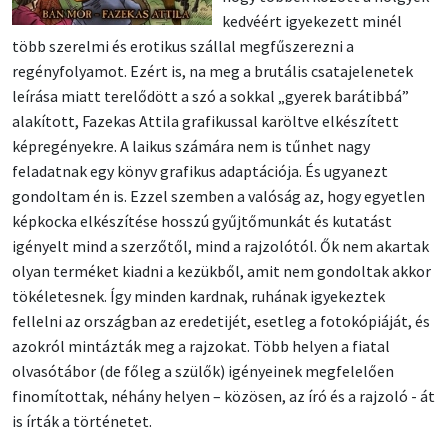
kedvéért igyekezett minél
több szerelmi és erotikus szállal megfűszerezni a
regényfolyamot. Ezért is, na meg a brutális csatajelenetek
leírása miatt terelődött a szó a sokkal „gyerek barátibbá”
alakított, Fazekas Attila grafikussal karöltve elkészített
képregényekre. A laikus számára nem is tűnhet nagy
feladatnak egy könyv grafikus adaptációja. És ugyanezt
gondoltam én is. Ezzel szemben a valóság az, hogy egyetlen
képkocka elkészítése hosszú gyűjtőmunkát és kutatást
igényelt mind a szerzőtől, mind a rajzolótól. Ők nem akartak
olyan terméket kiadni a kezükből, amit nem gondoltak akkor
tökéletesnek. Így minden kardnak, ruhának igyekeztek
fellelni az országban az eredetijét, esetleg a fotokópiáját, és
azokról mintázták meg a rajzokat. Több helyen a fiatal
olvasótábor (de főleg a szülők) igényeinek megfelelően
finomítottak, néhány helyen – közösen, az író és a rajzoló - át
is írták a történetet.