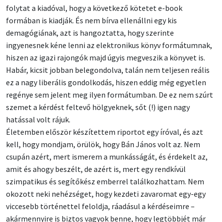
folytat a kiadóval, hogy a következő kötetet e-book
formában is kiadják. És nem bírva ellenállni egy kis
demagógiának, azt is hangoztatta, hogy szerinte
ingyenesnek kéne lenni az elektronikus könyv formátumnak,
hiszen az igazi rajongók majd úgyis megveszik a könyvet is.
Habár, kicsit jobban belegondolva, talán nem teljesen reális
ez a nagy liberális gondolkodás, hiszen eddig még egyetlen
regénye sem jelent meg ilyen formátumban. De ez nem szúrt
szemet a kérdést feltevő hölgyeknek, sőt (!) igen nagy
hatással volt rájuk.
Életemben először készítettem riportot egy íróval, és azt
kell, hogy mondjam, örülök, hogy Bán János volt az. Nem
csupán azért, mert ismerem a munkásságát, és érdekelt az,
amit és ahogy beszélt, de azért is, mert egy rendkívül
szimpatikus és segítőkész emberrel találkozhattam. Nem
okozott neki nehézséget, hogy kezdeti zavaromat egy-egy
viccesebb történettel feloldja, ráadásul a kérdéseimre –
akármennyire is biztos vagyok benne, hogy legtöbbjét már