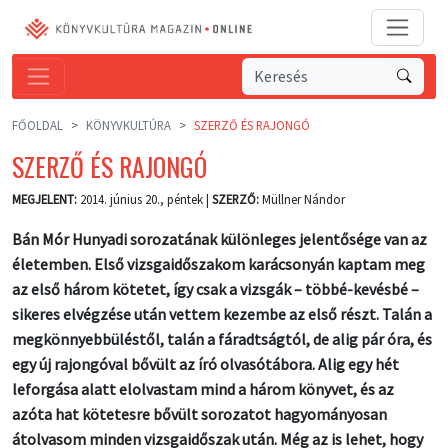
FŐOLDAL
KÖNYVKULTÚRA
SZERZŐ ÉS RAJONGÓ
SZERZŐ ÉS RAJONGÓ
MEGJELENT:
2014. június 20., péntek |
SZERZŐ:
Müllner Nándor
Bán Mór Hunyadi sorozatának különleges jelentősége van az
életemben. Első vizsgaidőszakom karácsonyán kaptam meg
az első három kötetet, így csak a vizsgák – többé-kevésbé –
sikeres elvégzése után vettem kezembe az első részt. Talán a
megkönnyebbüléstől, talán a fáradtságtól, de alig pár óra, és
egy új rajongóval bővült az író olvasótábora. Alig egy hét
leforgása alatt elolvastam mind a három könyvet, és az
azóta hat kötetesre bővült sorozatot hagyományosan
átolvasom minden vizsgaidőszak után. Még az is lehet, hogy