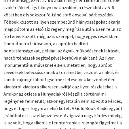
a fő ellenség, ezért az író akkor még nem konzultált török-
szakértőkkel, így hiányoznak azokból a részekből az 5-6.
kötetben oly sokszor feltűnő török nyelvű párbeszédek.
Többek között az ilyen szembetűnő hiányosságokat akarja
majd pótolni az első tíz regény megírása után. Ezen felül az
író tervei között még az is szerepel, hogy egyes részekben
finomítana a leírásokon, az apróbb hadtéri
pontatlanságokat, például az ágyúk működésének leírását,
hadtörténészek segítségével korhűvé alakítaná. Az ilyen
monumentális műveknél elkerülhetetlen, hogy apróbb
tévedések belecsússzanak a történetbe, viszont az aktív és
tanult rajongótábor figyelmeztetéseinek köszönhetően
kiadásról kiadásra sikeresen javítják az ilyen részleteket is.
Amikor az ötlete a Hunyadiakról készült történelmi
regénynek felmerült, akkor egyáltalán nem az volt a kérdés,
hogy el fog-e fogyni az első kötet. A Gold Book Kiadó egyből
„rábólintott” az elképzelésre. Az igazán nagy kérdés mindig
is az volt, hogy sikerül-e fenntartania a rajongói figyelmet a