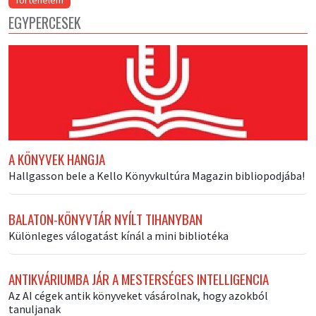
Történelem
EGYPERCESEK
A KÖNYVEK HANGJA
Hallgasson bele a Kello Könyvkultúra Magazin bibliopodjába!
BALATON-KÖNYVTÁR NYÍLT TIHANYBAN
Különleges válogatást kínál a mini bibliotéka
ANTIKVÁRIUMBA JÁR A MESTERSÉGES INTELLIGENCIA
Az AI cégek antik könyveket vásárolnak, hogy azokból
tanuljanak