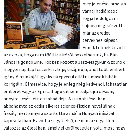
megjelenése, amely a
várnai hadjáratot
fogja feldolgozni,
sajnos megcsúszott
már az eredeti
tervekhez képest.
Ennek többek között
az az oka, hogy nem főállású íróról beszélhetünk, ha Bán
Jánosra gondolunk. Többek között a Jász-Nagykun-Szolnok
megyei napilap főszerkesztője, újságírója, ahol több embert
igénylő munkáját igyekszik egyedül ellátni, mások hibáit
korrigálni. Elmesélte, hogy jelenleg még kedvenc Láthatatlan
emberét vagy az Egri csillagokat sem tudja újra olvasni,
annyira kevés lett a szabadideje. Az utóbbi években
abbahagyta az eddig sikeres science-fiction novelláinak
írását, mert annyira szorította az idő a Hunyadi írásával
kapcsolatban. Ez volt az egyik első, de nem az egyetlen
változás az életében, amely elkerülhetetlen volt, most hogy