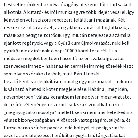
bestseller-íróként az olvasók igényeit szem előtt tartva kell
alkotnia. A kutató- és írói munka egyre több idejét veszi el, így
kénytelen volt szigorú rendszert felállítani magának. Két
részre osztotta az évét, az egyikben az írással foglalkozik, a
másikban pedig feltöltődik. Így, miután befejezte a számára
ajánlott regények, vagy a Gyűrűk ura újraolvasását, neki kell
gyürkőznie az írásnak: a napi 10000 karakter a cél. Ez a
módszer megdöbbentően hasonlít az én szakdolgozatos
szenvedéseimhez – habár az én termékeim még töredékrészt
sem olyan szórakoztatóak, mint Bán Jánoséi.
De a fő kérdés a dedikáláson mindig ugyanaz maradt: mikorra
is várható a hetedik kötet megjelenése. Habár a „még idén,
novemberben” válasz korántsem lenne olyan megnyugtató,
de az író, véleményem szerint, sok százszor alkalmazott
„megnyugtató mosolya” mellett senki nem mer kételkedni a
válasz bizonyosságában. A kötetek vastagságára, súlyára, és
furcsa barna színére panaszkodó hölgyeket pedig szintén
ezzel az arckifejezéssel próbálja nyugtatni: tárgyalásokat