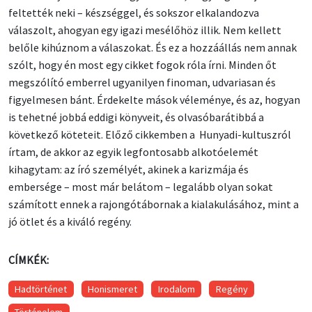
feltették neki – készséggel, és sokszor elkalandozva
válaszolt, ahogyan egy igazi mesélőhöz illik. Nem kellett
belőle kihúznom a válaszokat. És ez a hozzáállás nem annak
szólt, hogy én most egy cikket fogok róla írni. Minden őt
megszólító emberrel ugyanilyen finoman, udvariasan és
figyelmesen bánt. Érdekelte mások véleménye, és az, hogyan
is tehetné jobbá eddigi könyveit, és olvasóbarátibbá a
következő köteteit. Előző cikkemben a Hunyadi-kultuszról
írtam, de akkor az egyik legfontosabb alkotóelemét
kihagytam: az író személyét, akinek a karizmája és
embersége – most már belátom – legalább olyan sokat
számított ennek a rajongótábornak a kialakulásához, mint a
jó ötlet és a kiváló regény.
CÍMKÉK:
Hadtörténet
Honismeret
Irodalom
Regény