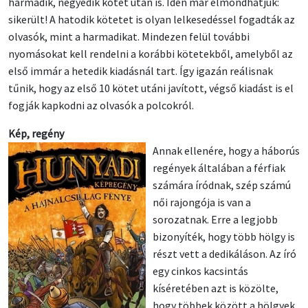
harmadik, negyedik kötet után is. Idén már elmondhatjuk:
sikerült! A hatodik kötetet is olyan lelkesedéssel fogadták az
olvasók, mint a harmadikat. Mindezen felül további
nyomásokat kell rendelni a korábbi kötetekből, amelyből az
első immár a hetedik kiadásnál tart. Így igazán reálisnak
tűnik, hogy az első 10 kötet utáni javított, végső kiadást is el
fogják kapkodni az olvasók a polcokról.
Kép, regény
Annak ellenére, hogy a háborús
regények általában a férfiak
számára íródnak, szép számú
női rajongója is van a
sorozatnak. Erre a legjobb
bizonyíték, hogy több hölgy is
részt vett a dedikáláson. Az író
egy cinkos kacsintás
kíséretében azt is közölte,
hogy többek között a hölgyek