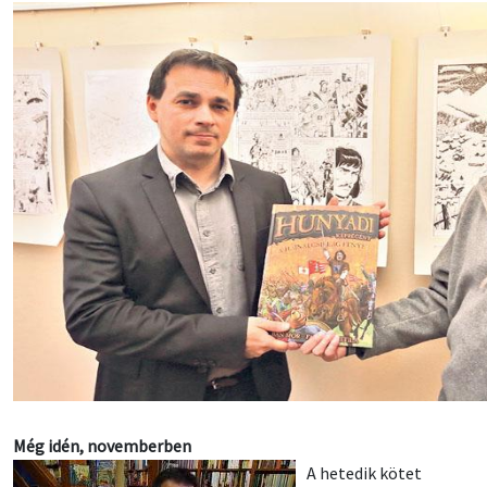
Még idén, novemberben
A hetedik kötet