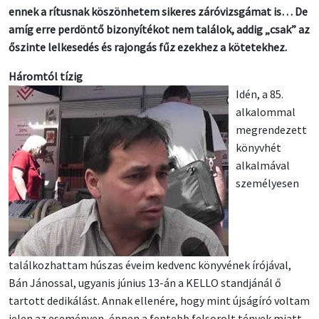
ennek a rítusnak köszönhetem sikeres záróvizsgámat is… De
amíg erre perdöntő bizonyítékot nem találok, addig „csak” az
őszinte lelkesedés és rajongás fűz ezekhez a kötetekhez.
Háromtól tízig
Idén, a 85.
alkalommal
megrendezett
könyvhét
alkalmával
személyesen
találkozhattam húszas éveim kedvenc könyvének írójával,
Bán Jánossal, ugyanis június 13-án a KELLO standjánál ő
tartott dedikálást. Annak ellenére, hogy mint újságíró voltam
jelen az eseményen, éppen a fentebb felsorolt tények miatt