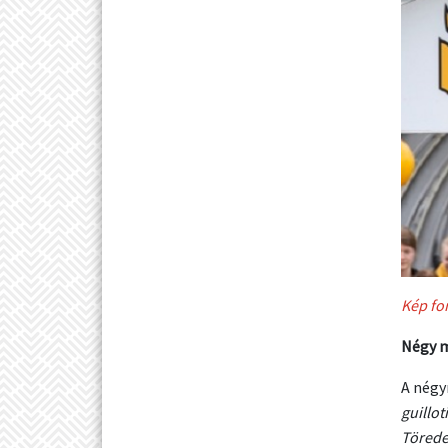
Kép fo
Négy m
A négy
guillo
Törede