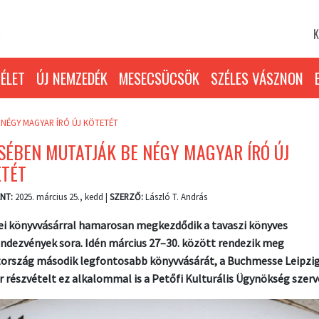
K
ÉLET
ÚJ NEMZEDÉK
MESECSÜCSÖK
SZÉLES VÁSZNON
 NÉGY MAGYAR ÍRÓ ÚJ KÖTETÉT
SÉBEN MUTATJÁK BE NÉGY MAGYAR ÍRÓ ÚJ
ETÉT
NT:
2025. március 25., kedd |
SZERZŐ:
László T. András
sei könyvvásárral hamarosan megkezdődik a tavaszi könyves
ndezvények sora. Idén március 27–30. között rendezik meg
rszág második legfontosabb könyvvásárát, a Buchmesse Leipzig
 részvételt ez alkalommal is a Petőfi Kulturális Ügynökség szerv