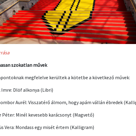
rrása
asan szokatlan művek
pontoknak megfelelve kerültek a kötetbe a következő művek:
 Imre: Dlöf alkonya (Libri)
sombor Aurél: Visszatérő álmom, hogy apám vállán ébredek (Kall
 Péter: Minél kevesebb karácsonyt (Magvető)
s Vera: Mondass egy misét értem (Kalligram)