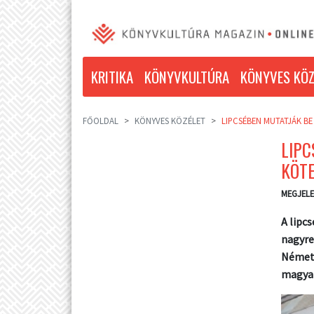
KRITIKA
KÖNYVKULTÚRA
KÖNYVES KÖZ
FŐOLDAL
KÖNYVES KÖZÉLET
LIPCSÉBEN MUTATJÁK BE
LIPC
KÖT
MEGJELE
A lipc
nagyre
Németo
magyar