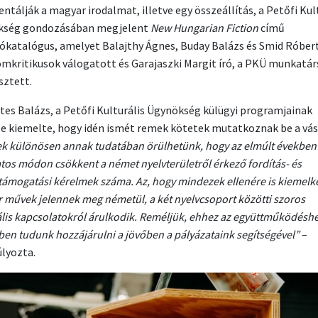
ntálják a magyar irodalmat, illetve egy összeállítás, a Petőfi Kul
kség gondozásában megjelent
New Hungarian Fiction
című
lókatalógus, amelyet Balajthy Ágnes, Buday Balázs és Smid Róber
omkritikusok válogatott és Garajaszki Margit író, a PKÜ munkatá
sztett.
tes Balázs, a Petőfi Kulturális Ügynökség külügyi programjainak
se kiemelte, hogy idén ismét remek kötetek mutatkoznak be a vá
k különösen annak tudatában örülhetünk, hogy az elmúlt években
atos módon csökkent a német nyelvterületről érkező fordítás- és
támogatási kérelmek száma. Az, hogy mindezek ellenére is kiemel
 művek jelennek meg németül, a két nyelvcsoport közötti szoros
ális kapcsolatokról árulkodik. Reméljük, ehhez az együttműködésh
en tudunk hozzájárulni a jövőben a pályázataink segítségével”
–
lyozta.