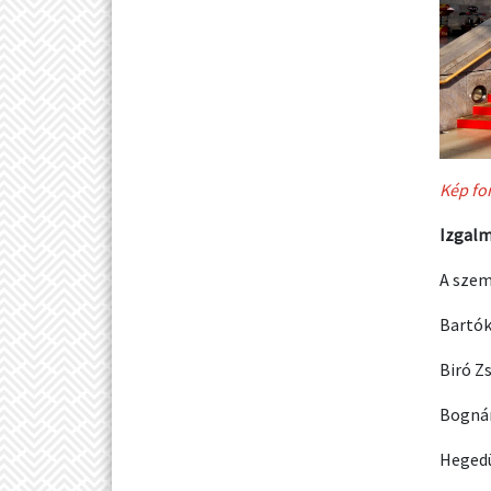
Kép fo
Izgalm
A szem
Bartók
Biró Z
Bognár
Hegedü