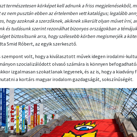
szt természetesen körképet kell adnunk a friss megjelenésekből, m
t ez nem pusztán ebben az értelemben vett katalógus; legalább ann
es, hogy azoknak a szerzőknek, akiknek sikerült olyan művet írni, a
nk és tudásunk szerint rezonálhat bizonyos országokban a témájuk
séget biztosítsunk arra, hogy szélesebb körben megismerjék a köte
ta Smid Róbert, az egyik szerkesztő.
 szempont volt, hogy a kiválasztott művek idegen irodalmi-kultu
ányon szocializálódott olvasó számára is könnyen befogadható
kkor izgalmasan szokatlanak legyenek, és az is, hogy a kiadvány f
mutatni a kortárs magyar irodalom gazdagságát, sokszínűségét.