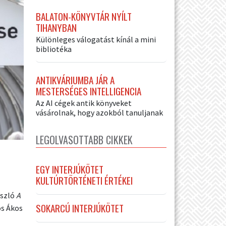
BALATON-KÖNYVTÁR NYÍLT
TIHANYBAN
Különleges válogatást kínál a mini
bibliotéka
ANTIKVÁRIUMBA JÁR A
MESTERSÉGES INTELLIGENCIA
Az AI cégek antik könyveket
vásárolnak, hogy azokból tanuljanak
LEGOLVASOTTABB CIKKEK
EGY INTERJÚKÖTET
KULTÚRTÖRTÉNETI ÉRTÉKEI
ászló
A
SOKARCÚ INTERJÚKÖTET
s Ákos