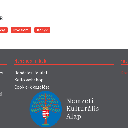
K:
ény
Irodalom
Könyv
Hasznos linkek
Fa
és
Rendelési felület
Kön
Kello webshop
Cookie-k kezelése
só