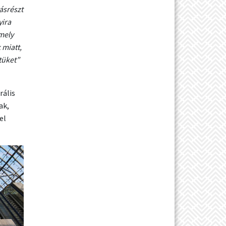
ásrészt
yira
mely
 miatt,
tüket”
rális
ak,
el