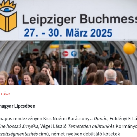
rrása
agyar Lipcsében
napos rendezvényen Kiss Noémi Karácsony a
Dunán
, Földényi F. L
tine hosszú árnyéka
, Végel László
Temetetlen múltunk
és Kormányo
zettségmentesítés
című, német nyelven debütáló kötetek