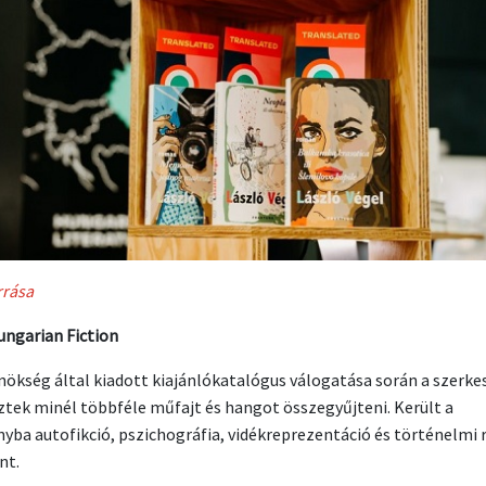
rrása
ngarian Fiction
nökség által kiadott kiajánlókatalógus válogatása során a szerke
ztek minél többféle műfajt és hangot összegyűjteni. Került a
nyba autofikció, pszichográfia, vidékreprezentáció és történelmi
nt.