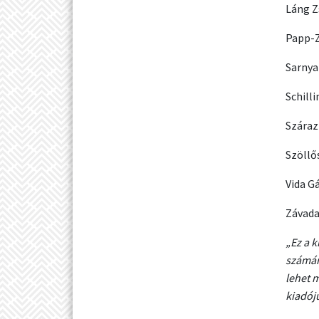
Láng Z
Papp-Z
Sarnya
Schill
Száraz
Szöllő
Vida G
Závada
„Ez a 
számára
lehet 
kiadój