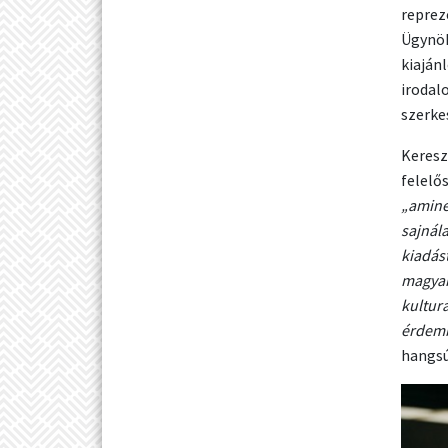
repreze
Ügynö
kiaján
irodal
szerke
Keresz
felelő
„amine
sajnál
kiadás
magyar
kultur
érdemb
hangsú