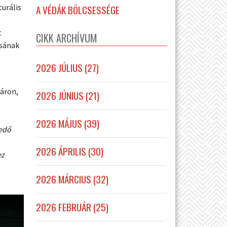
turális
A VÉDÁK BÖLCSESSÉGE
t
CIKK ARCHÍVUM
rsának
2026 JÚLIUS (27)
sáron,
2026 JÚNIUS (21)
2026 MÁJUS (39)
kedő
2026 ÁPRILIS (30)
ez
2026 MÁRCIUS (32)
2026 FEBRUÁR (25)