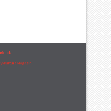
cebook
yvkultúra Magazin