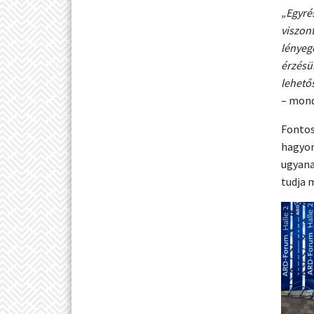
„Egyré
viszon
lényeg
érzésü
lehető
– mond
Fontos
hagyom
ugyana
tudja 