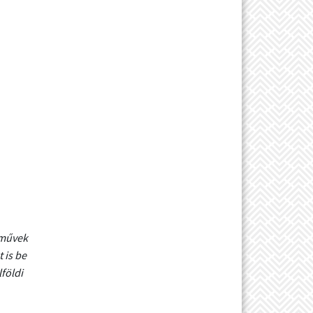
tművek
 is be
földi