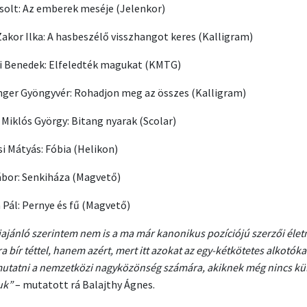
solt: Az emberek meséje (Jelenkor)
akor Ilka: A hasbeszélő visszhangot keres (Kalligram)
i Benedek: Elfeledték magukat (KMTG)
inger Gyöngyvér: Rohadjon meg az összes (Kalligram)
 Miklós György: Bitang nyarak (Scolar)
si Mátyás: Fóbia (Helikon)
ábor: Senkiháza (Magvető)
 Pál: Pernye és fű (Magvető)
kiajánló szerintem nem is a ma már kanonikus pozíciójú szerzői éle
 bír téttel, hanem azért, mert itt azokat az egy-kétkötetes alkotókat
mutatni a nemzetközi nagyközönség számára, akiknek még nincs kül
uk”
– mutatott rá Balajthy Ágnes.