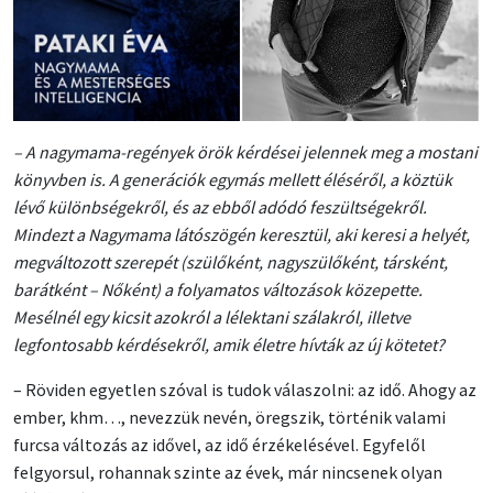
– A nagymama-regények örök kérdései jelennek meg a mostani
könyvben is. A generációk egymás mellett éléséről, a köztük
lévő különbségekről, és az ebből adódó feszültségekről.
Mindezt a Nagymama látószögén keresztül, aki keresi a helyét,
megváltozott szerepét (szülőként, nagyszülőként, társként,
barátként – Nőként) a folyamatos változások közepette.
Mesélnél egy kicsit azokról a lélektani szálakról, illetve
legfontosabb kérdésekről, amik életre hívták az új kötetet?
– Röviden egyetlen szóval is tudok válaszolni: az idő. Ahogy az
ember, khm…, nevezzük nevén, öregszik, történik valami
furcsa változás az idővel, az idő érzékelésével. Egyfelől
felgyorsul, rohannak szinte az évek, már nincsenek olyan