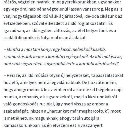
ráérős, végtelen nyarak, mint gyerekkorunkban, ugyanakkor
egy-egy óra, nap néha végtelenül lassan vánszorog. Meg az is
van, hogy tágasabb idő válik átjárhatóvá, ide-oda cikázunk az
évtizedekben, szóval elkezdett az idő foglalkoztatni. És
igazad van, az idő egyben változás, az élethelyzetünk és a
családi dinamika is folyamatosan átalakul.
– Mintha a mostani könyv egy kicsit melankolikusabb,
szomorkásabb lenne a korábbi regényeknél. Az idő múlása az,
ami szükségszerűen súlyosabbá tette a korábbi kérdéseket?
–
Persze, az idő múlása olyan új helyzeteket, tapasztalatokat
hoz elő, amelyek nem a legvidámabbak. De hozzátenném,
hogy ahogy mennek le az emberről a kötelezettségek: a napi
munka, a rohanás, a kisgyerekekről, majd a kicsi unokákról
való gondoskodás rutinjai, úgy nyeri vissza az ember a
szabadságát, hiszen a „harcunkat már megharcoltuk”, most
ismét élhetünk magunknak, ahogy talán utoljára
kamaszkorunkban. És én élvezem ezt a visszanyert