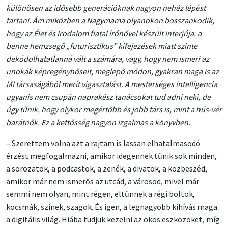
különösen az idősebb generációknak nagyon nehéz lépést
tartani. Ám miközben a Nagymama olyanokon bosszankodik,
hogy az Élet és Irodalom fiatal írónővel készült interjúja, a
benne hemzsegő „futurisztikus” kifejezések miatt szinte
dekódolhatatlanná vált a számára, vagy, hogy nem ismeri az
unokák képregényhőseit, meglepő módon, gyakran maga is az
MI társaságából merít vigasztalást. A mesterséges intelligencia
ugyanis nem csupán naprakész tanácsokat tud adni neki, de
úgy tűnik, hogy olykor megértőbb és jobb társ is, mint a hús-vér
barátnők. Ez a kettősség nagyon izgalmas a könyvben.
– Szerettem volna azt a rajtam is lassan elhatalmasodó
érzést megfogalmazni, amikor idegennek tűnik sok minden,
a sorozatok, a podcastok, a zenék, a divatok, a közbeszéd,
amikor már nem ismerős az utcád, a városod, mivel már
semmi nem olyan, mint régen, eltűnnek a régi boltok,
kocsmák, színek, szagok. És igen, a legnagyobb kihívás maga
a digitális világ. Hiába tudjuk kezelni az okos eszközöket, míg