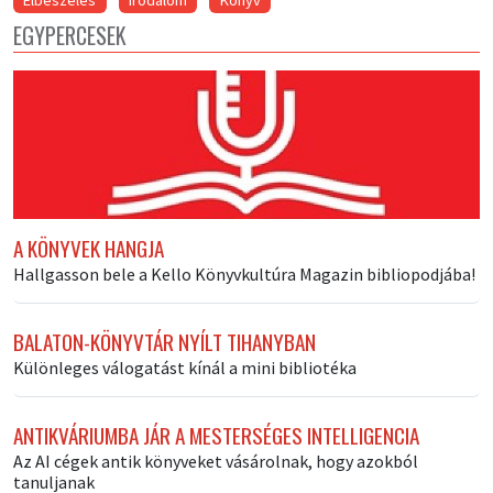
Elbeszélés
Irodalom
Könyv
EGYPERCESEK
A KÖNYVEK HANGJA
Hallgasson bele a Kello Könyvkultúra Magazin bibliopodjába!
BALATON-KÖNYVTÁR NYÍLT TIHANYBAN
Különleges válogatást kínál a mini bibliotéka
ANTIKVÁRIUMBA JÁR A MESTERSÉGES INTELLIGENCIA
Az AI cégek antik könyveket vásárolnak, hogy azokból
tanuljanak