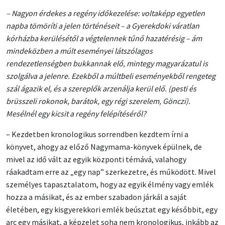
– Nagyon érdekes a regény időkezelése: voltaképp egyetlen
napba tömöríti a jelen történéseit – a Gyerekdoki váratlan
kórházba kerülésétől a végtelennek tűnő hazatérésig – ám
mindeközben a múlt eseményei látszólagos
rendezetlenségben bukkannak elő, mintegy magyarázatul is
szolgálva a jelenre. Ezekből a múltbeli eseményekből rengeteg
szál ágazik el, és a szereplők arzenálja kerül elő. (pesti és
brüsszeli rokonok, barátok, egy régi szerelem, Gönczi).
Mesélnél egy kicsit a regény felépítéséről?
– Kezdetben kronologikus sorrendben kezdtem írni a
könyvet, ahogy az előző Nagymama-könyvek épülnek, de
mivel az idő vált az egyik központi témává, valahogy
ráakadtam erre az „egy nap” szerkezetre, és működött. Mivel
személyes tapasztalatom, hogy az egyik élmény vagy emlék
hozza a másikat, és az ember szabadon járkál a saját
életében, egy kisgyerekkori emlék beúsztat egy későbbit, egy
arc egy másikat, a képzelet soha nem kronologikus, inkább az