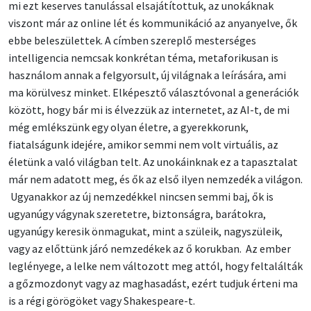
mi ezt keserves tanulással elsajátítottuk, az unokáknak
viszont már az online lét és kommunikáció az anyanyelve, ők
ebbe beleszülettek. A címben szereplő mesterséges
intelligencia nemcsak konkrétan téma, metaforikusan is
használom annak a felgyorsult, új világnak a leírására, ami
ma körülvesz minket. Elképesztő választóvonal a generációk
között, hogy bár mi is élvezzük az internetet, az AI-t, de mi
még emlékszünk egy olyan életre, a gyerekkorunk,
fiatalságunk idejére, amikor semmi nem volt virtuális, az
életünk a való világban telt. Az unokáinknak ez a tapasztalat
már nem adatott meg, és ők az első ilyen nemzedék a világon.
Ugyanakkor az új nemzedékkel nincsen semmi baj, ők is
ugyanúgy vágynak szeretetre, biztonságra, barátokra,
ugyanúgy keresik önmagukat, mint a szüleik, nagyszüleik,
vagy az előttünk járó nemzedékek az ő korukban. Az ember
leglényege, a lelke nem változott meg attól, hogy feltalálták
a gőzmozdonyt vagy az maghasadást, ezért tudjuk érteni ma
is a régi görögöket vagy Shakespeare-t.