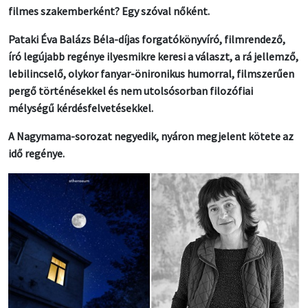
filmes szakemberként? Egy szóval nőként.
Pataki Éva Balázs Béla-díjas forgatókönyvíró, filmrendező,
író legújabb regénye ilyesmikre keresi a választ, a rá jellemző,
lebilincselő, olykor fanyar-önironikus humorral, filmszerűen
pergő történésekkel és nem utolsósorban filozófiai
mélységű kérdésfelvetésekkel.
A Nagymama-sorozat negyedik, nyáron megjelent kötete az
idő regénye.