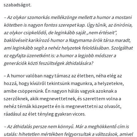
szabadságot.
– Az olykor szomorkás mellékzönge mellett a humor a mostani
kötetben is nagyon fontos szerepet kap. Úgy tűnik, az önirónia,
az olykor csipkelődő, de leginkább saját „nem értéseit”,
baklövéseit karikírozó humor a Nagymama örök társa maradt,
ami leginkább segít a nehéz helyzetek feloldásában. Szolgálhat
ez egyfajta üzenetként is: a humor a legjobb módszer a
generációk közti feszültségek áthidalására?
– A humor valóban nagy támasz az életben, néha elég az
hozzá, hogy kívülről tekintsünk magunkra, a helyzetekre,
amibe csöppenünk. Én nagyon hálás vagyok azoknak a
szerzőknek, akik megnevettetnek, és szerettem volna a
nehéz témák közepette én is megnevettetni az olvasót,
ráadásul az élet tényleg gyakran vicces.
– Az áthidalás persze nem könnyű. Már a meghökkentő cím is
utalás: hihetetlen mértékben felgyorsultak a változások, amivel