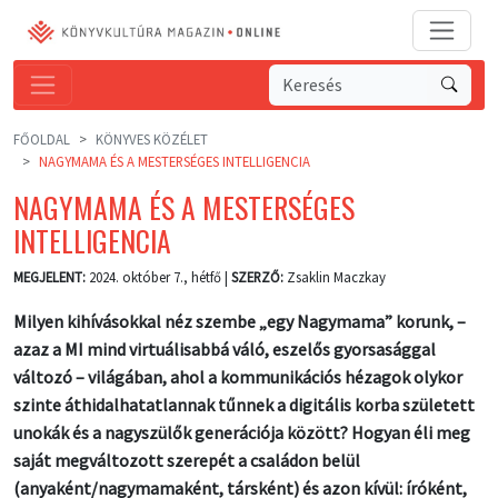
FŐOLDAL
KÖNYVES KÖZÉLET
NAGYMAMA ÉS A MESTERSÉGES INTELLIGENCIA
NAGYMAMA ÉS A MESTERSÉGES
INTELLIGENCIA
MEGJELENT:
2024. október 7., hétfő |
SZERZŐ:
Zsaklin Maczkay
Milyen kihívásokkal néz szembe „egy Nagymama” korunk, –
azaz a MI mind virtuálisabbá váló, eszelős gyorsasággal
változó – világában, ahol a kommunikációs hézagok olykor
szinte áthidalhatatlannak tűnnek a digitális korba született
unokák és a nagyszülők generációja között? Hogyan éli meg
saját megváltozott szerepét a családon belül
(anyaként/nagymamaként, társként) és azon kívül: íróként,