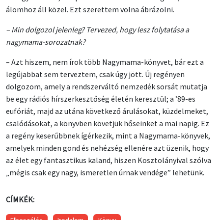
álomhoz áll közel. Ezt szerettem volna ábrázolni.
– Min dolgozol jelenleg? Tervezed, hogy lesz folytatása a
nagymama-sorozatnak?
– Azt hiszem, nem írok több Nagymama-könyvet, bár ezt a
legújabbat sem terveztem, csak úgy jött. Új regényen
dolgozom, amely a rendszerváltó nemzedék sorsát mutatja
be egy rádiós hírszerkesztőség életén keresztül; a ’89-es
eufóriát, majd az utána következő árulásokat, küzdelmeket,
csalódásokat, a könyvben követjük hőseinket a mai napig. Ez
a regény keserűbbnek ígérkezik, mint a Nagymama-könyvek,
amelyek minden gond és nehézség ellenére azt üzenik, hogy
az élet egy fantasztikus kaland, hiszen Kosztolányival szólva
„mégis csak egy nagy, ismeretlen úrnak vendége” lehetünk.
CÍMKÉK: