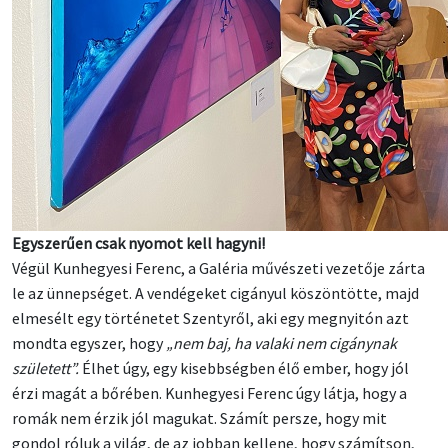
Egyszerűen csak nyomot kell hagyni!
Végül Kunhegyesi Ferenc, a Galéria művészeti vezetője zárta
le az ünnepséget. A vendégeket cigányul köszöntötte, majd
elmesélt egy történetet Szentyről, aki egy megnyitón azt
mondta egyszer, hogy
„nem baj, ha valaki nem cigánynak
született”.
Élhet úgy, egy kisebbségben élő ember, hogy jól
érzi magát a bőrében. Kunhegyesi Ferenc úgy látja, hogy a
romák nem érzik jól magukat. Számít persze, hogy mit
gondol róluk a világ, de az jobban kellene, hogy számítson,