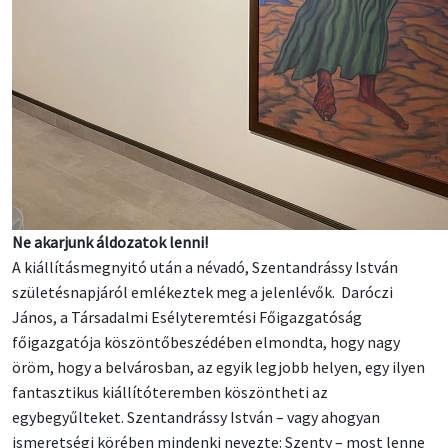
Ne akarjunk áldozatok lenni!
A kiállításmegnyitó után a névadó, Szentandrássy István
születésnapjáról emlékeztek meg a jelenlévők. Daróczi
János, a Társadalmi Esélyteremtési Főigazgatóság
főigazgatója köszöntőbeszédében elmondta, hogy nagy
öröm, hogy a belvárosban, az egyik legjobb helyen, egy ilyen
fantasztikus kiállítóteremben köszöntheti az
egybegyűlteket. Szentandrássy István – vagy ahogyan
ismeretségi körében mindenki nevezte: Szenty – most lenne