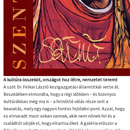
A kultúra összeköt, országot hoz létre, nemzetet teremt
A szót Dr. Felkai László közigazgatási államtitkár vette át.
Beszédében elmondta, hogy a régi időkben – és bizonyos
kultúrákban még ma is – a felnőtté válás része volt a
beavatás, mely egy nagyon fontos fejlődési pont. Azzal, hogy
ez elmaradt most sokan vannak, akik nem nőnek fel és a
családtól várják el, hogy eltartsa őket. A galéria először a