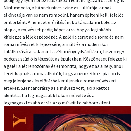
pedig egy ilyen nehéz időszakban kellene igazán összefogni.
Mint mondta, a bűnnek nincs színe és kultúrája, annak
elkövetője van és nem rombolni, hanem építeni kell, felelős
emberként. A nemzet erősítésének a társadalmi béke az
alapja, a művészet pedig képes arra, hogy a leginkább
kifejezze a lélek szépségét. A galéria teret ad a roma és nem
roma művészet kifejezésére, a múlt és a modern kor
találkozására, valamint a véleménynyilvánításra, hiszen egy
podcast stúdió is létesült az épületben. Köszönetét fejezte ki
a galéria létrehozóinak és elmondta, hogy ez az a hely, ahol
teret kapnak a roma alkotók, hogy a nemzetközi piacon is
megjelenjenek és előtérbe kerüljenek a roma művészeti
értékek. Szentandrássy az a művész volt, aki a kettős
identitást a legmagasabb fokon művelte és a
legmagasztosabb érzés az ő műveit továbbörökíteni.