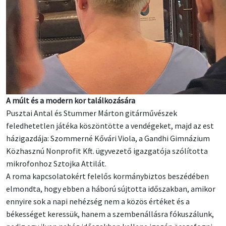
A múlt és a modern kor találkozására
Pusztai Antal és Stummer Márton gitárművészek
feledhetetlen játéka köszöntötte a vendégeket, majd az est
házigazdája: Szommerné Kővári Viola, a Gandhi Gimnázium
Közhasznú Nonprofit Kft. ügyvezető igazgatója szólította
mikrofonhoz Sztojka Attilát.
A roma kapcsolatokért felelős kormánybiztos beszédében
elmondta, hogy ebben a háború sújtotta időszakban, amikor
ennyire sok a napi nehézség nem a közös értéket és a
békességet keressük, hanem a szembenállásra fókuszálunk,