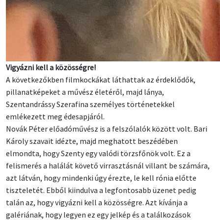
Vigyázni kell a közösségre!
A következőkben filmkockákat láthattak az érdeklődők,
pillanatképeket a művész életéről, majd lánya,
Szentandrássy Szerafina személyes történetekkel
emlékezett meg édesapjáról.
Novák Péter előadóművész is a felszólalók között volt. Bari
Károly szavait idézte, majd meghatott beszédében
elmondta, hogy Szenty egy valódi törzsfőnök volt. Ez a
felismerés a halálát követő virrasztásnál villant be számára,
azt látván, hogy mindenki úgy érezte, le kell rónia előtte
tiszteletét. Ebből kiindulva a legfontosabb üzenet pedig
talán az, hogy vigyázni kell a közösségre. Azt kívánja a
galériának, hogy legyen ez egy jelkép és a találkozások