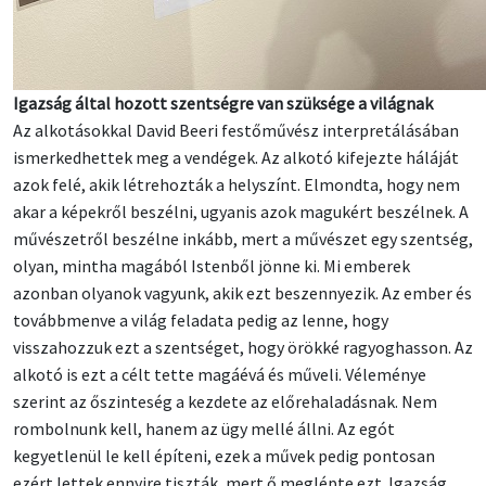
Igazság által hozott szentségre van szüksége a világnak
Az alkotásokkal David Beeri festőművész interpretálásában
ismerkedhettek meg a vendégek. Az alkotó kifejezte háláját
azok felé, akik létrehozták a helyszínt. Elmondta, hogy nem
akar a képekről beszélni, ugyanis azok magukért beszélnek. A
művészetről beszélne inkább, mert a művészet egy szentség,
olyan, mintha magából Istenből jönne ki. Mi emberek
azonban olyanok vagyunk, akik ezt beszennyezik. Az ember és
továbbmenve a világ feladata pedig az lenne, hogy
visszahozzuk ezt a szentséget, hogy örökké ragyoghasson. Az
alkotó is ezt a célt tette magáévá és műveli. Véleménye
szerint az őszinteség a kezdete az előrehaladásnak. Nem
rombolnunk kell, hanem az ügy mellé állni. Az egót
kegyetlenül le kell építeni, ezek a művek pedig pontosan
ezért lettek ennyire tiszták, mert ő meglépte ezt. Igazság