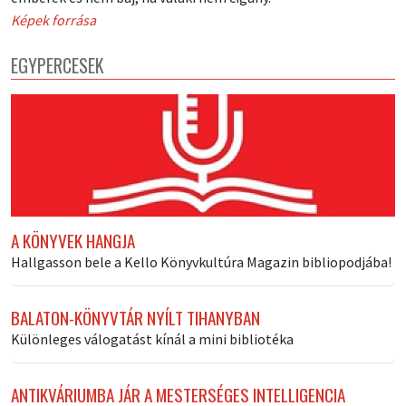
Képek forrása
EGYPERCESEK
A KÖNYVEK HANGJA
Hallgasson bele a Kello Könyvkultúra Magazin bibliopodjába!
BALATON-KÖNYVTÁR NYÍLT TIHANYBAN
Különleges válogatást kínál a mini bibliotéka
ANTIKVÁRIUMBA JÁR A MESTERSÉGES INTELLIGENCIA