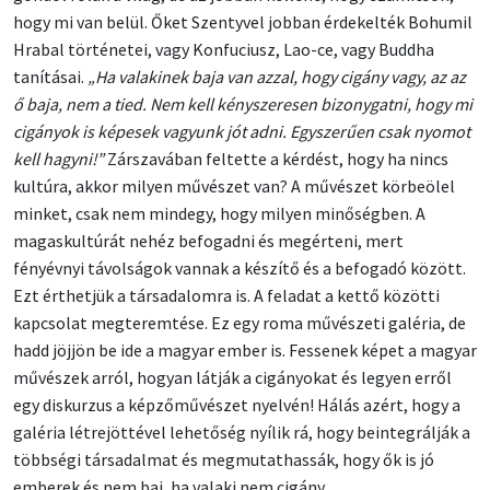
hogy mi van belül. Őket Szentyvel jobban érdekelték Bohumil
Hrabal történetei, vagy Konfuciusz, Lao-ce, vagy Buddha
tanításai.
„Ha valakinek baja van azzal, hogy cigány vagy, az az
ő baja, nem a tied. Nem kell kényszeresen bizonygatni, hogy mi
cigányok is képesek vagyunk jót adni. Egyszerűen csak nyomot
kell hagyni!”
Zárszavában feltette a kérdést, hogy ha nincs
kultúra, akkor milyen művészet van? A művészet körbeölel
minket, csak nem mindegy, hogy milyen minőségben. A
magaskultúrát nehéz befogadni és megérteni, mert
fényévnyi távolságok vannak a készítő és a befogadó között.
Ezt érthetjük a társadalomra is. A feladat a kettő közötti
kapcsolat megteremtése. Ez egy roma művészeti galéria, de
hadd jöjjön be ide a magyar ember is. Fessenek képet a magyar
művészek arról, hogyan látják a cigányokat és legyen erről
egy diskurzus a képzőművészet nyelvén! Hálás azért, hogy a
galéria létrejöttével lehetőség nyílik rá, hogy beintegrálják a
többségi társadalmat és megmutathassák, hogy ők is jó
emberek és nem baj, ha valaki nem cigány.