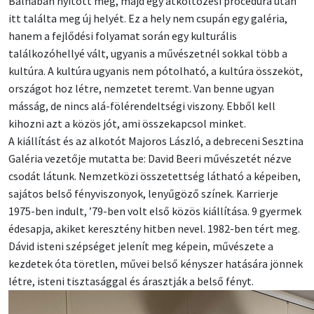
Bálnában nyitott meg, majd egy átköltözési procedúra után
itt találta meg új helyét. Ez a hely nem csupán egy galéria,
hanem a fejlődési folyamat során egy kulturális
találkozóhellyé vált, ugyanis a művészetnél sokkal több a
kultúra. A kultúra ugyanis nem pótolható, a kultúra összeköt,
országot hoz létre, nemzetet teremt. Van benne ugyan
másság, de nincs alá-fölérendeltségi viszony. Ebből kell
kihozni azt a közös jót, ami összekapcsol minket.
A kiállítást és az alkotót Majoros László, a debreceni Sesztina
Galéria vezetője mutatta be: David Beeri művészetét nézve
csodát látunk. Nemzetközi összetettség látható a képeiben,
sajátos belső fényviszonyok, lenyűgöző színek. Karrierje
1975-ben indult, ’79-ben volt első közös kiállítása. 9 gyermek
édesapja, akiket keresztény hitben nevel. 1982-ben tért meg.
Dávid isteni szépséget jelenít meg képein, művészete a
kezdetek óta töretlen, művei belső kényszer hatására jönnek
létre, isteni tisztasággal és árasztják a belső fényt.