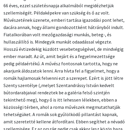
66 éves, ezzel születésnapja alkalmából megidézhetjük
szellemiségét. Példaképekre van szükség és ő az volt.
Művészetének üzenete, emberi tartása igazodási pont lehet,
dacára annak, hogy állami gondozottként hátrányból indult.
Fiatalkorában volt mezőgazdasági munkás, beteg-, és
hullaszállító is. Mindegyik munkát odaadással végezte.
Hosszú évtizedekig küzdött vesebetegségével, de mindvégig
ember maradt. Az út, amit bejárt és a fegyelmezettsége
pedig példaértékű. A művész fontosnak tartotta, hogy ne
akarjunk áldozatok lenni. Arra hívta fel a figyelmet, hogy a
romák hajlamosak felvenni ezt a szerepet. Ezért is jött létre
Szenty szentélye (,melyet Szentandrássy István kedvelt
bútordarabjaival rendeztek be a galéria felső szintjén
tekinthető meg), hogy ő is itt lehessen lélekben, ebben a
közösségi térben, ahol a roma művészek megmutathatják
tehetségüket. A romák sok gyűlölködő pillantást kapnak,
amit szeretetté kellene átfordítani. Ebben segíthet a névadó
szellemisége. Ez az ország pedig csak akkor lesz közös haza,