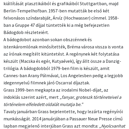
kiállítását plasztikáiból és grafikáiból Stuttgartban, majd
Berlin-Tempelhofban. 1957-ben mutatták be első két
felvonásos színdarabját, Árvíz (Hochwasser) címmel. 1958-
ban a Gruppe 47 díjjal tüntették ki a még befejezetlen
Bádogdob részleteiért.
A bádogdobot azonban sokan obszcénnek és
istenkáromlónak minősítették, Bréma városa vissza is vonta
az írónak megítélt kitüntetést. A regénynek két folytatása
készült (Macska és egér, Kutyaévek), így állt össze a Danzig-
trilógia. A bádogdobból 1979-ben film is készült, amit
Cannes-ban Arany Pálmával, Los Angelesben pedig a legjobb
idegennyelvű filmnek járó Oscarral díjaztak.
Grass 1999-ben megkapta az irodalmi Nobel-díjat, az
indoklás szerint azért, mert
„fanyar, groteszk történeteivel a
történelem elfeledett oldalát mutatja be.”
Tavaly januárban Grass bejelentette, hogy lezárta regényírói
munkásságát. 2014 januárjában a Passauer Neue Presse című
lapban megjelenő interjúban Grass azt mondta:
„Nyolcvanhat