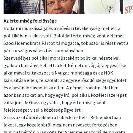
Az értelmiség felelőssége
Irodalmi munkássága és a művészi tevékenység mellett a
politikában is aktív volt. Baloldali értelmiségiként a Német
Szociáldemokrata Pártot támogatta, többször is részt vett a
párt országos választási kampányában
Szenvedélyes politikai moralistaként politikai nézeteivel
gyakran botrányt keltett: a két Németország újraegyesítése
alkalmával tiltakozott a Nyugat mohósága és az NDK
kiárusítása ellen, felszólalt az egyre erősödő idegengyűlölet
és a bevándorláspolitika ellen. A német irodalmi életben
azonban szokatlan, hogy egy író, politikai, közéleti szerepet
vállaljon, de Grass úgy vélte, hogy értelmiségiként
felelősséget visel a közösség ügyeiért.
Grass az utóbbi években a Lübeck melletti Behlendorfban
lakott, egy közelebbről meg nem nevezett fertőzésben
hunyt el hétfőn. Frank-Walter Steinmeier szociáldemokrata