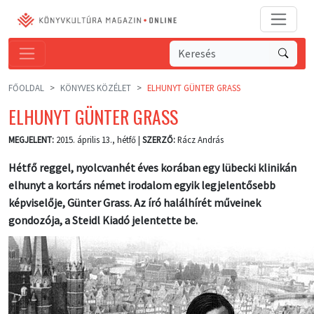
FŐOLDAL
KÖNYVES KÖZÉLET
ELHUNYT GÜNTER GRASS
ELHUNYT GÜNTER GRASS
MEGJELENT:
2015. április 13., hétfő |
SZERZŐ:
Rácz András
Hétfő reggel, nyolcvanhét éves korában egy lübecki klinikán
elhunyt a kortárs német irodalom egyik legjelentősebb
képviselője, Günter Grass. Az író halálhírét műveinek
gondozója, a Steidl Kiadó jelentette be.