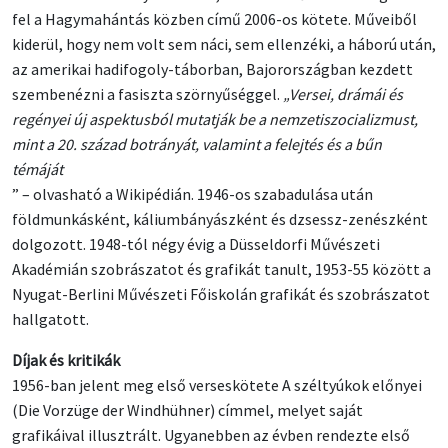
fel a Hagymahántás közben című 2006-os kötete. Műveiből
kiderül, hogy nem volt sem náci, sem ellenzéki, a háború után,
az amerikai hadifogoly-táborban, Bajorországban kezdett
szembenézni a fasiszta szörnyűséggel.
„Versei, drámái és
regényei új aspektusból mutatják be a nemzetiszocializmust,
mint a 20. század botrányát, valamint a felejtés és a bűn
témáját
” – olvasható a Wikipédián. 1946-os szabadulása után
földmunkásként, káliumbányászként és dzsessz-zenészként
dolgozott. 1948-tól négy évig a Düsseldorfi Művészeti
Akadémián szobrászatot és grafikát tanult, 1953-55 között a
Nyugat-Berlini Művészeti Főiskolán grafikát és szobrászatot
hallgatott.
Díjak és kritikák
1956-ban jelent meg első verseskötete A széltyúkok előnyei
(Die Vorzüge der Windhühner) címmel, melyet saját
grafikáival illusztrált. Ugyanebben az évben rendezte első