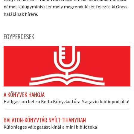
német külügyminiszter mély megrendülését fejezte ki Grass
halálának hírére.
EGYPERCESEK
A KÖNYVEK HANGJA
Hallgasson bele a Kello Könyvkultúra Magazin bibliopodjába!
BALATON-KÖNYVTÁR NYÍLT TIHANYBAN
Különleges válogatást kínál a mini bibliotéka