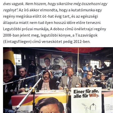
éves vagyok. Nem hiszem, hogy sikerülne még összehozni egy
regényt”.
Az író akkor elmondta, hogy a kutatómunka egy
regény megírása előtt öt-hat évig tart, és az egészségi
állapota miatt nem tud ilyen hosszú időre előre tervezni.
Legutóbbi prózai munkája, A doboz című önéletrajzi regény
2008-ban jelent meg, legutóbbi könyve, a Tiszavirágok
(Eintagsfliegen) című verseskötet pedig 2012-ben.