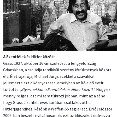
A Szentlélek és Hitler között
Grass 1927. október 16-án született a lengyelországi
Gdanskban, a családja rendkívül szerény körülmények között
élt. Életrajzírója, Michael Jürgs ezekkel a szavakkal
jellemezte azt a környezetet, amelyben az író első éveit
töltötte:
„Gyermekkor a Szentlélek és Hitler között”
. Hogy ez
mennyire igaz, azt mi sem tükrözi jobban, mint az a tény,
hogy Grass tizenhét éves korában csatlakozott a
Hitlerjugendhez, később a Waffen-SS tagja lett. Erről először
2006-ban beszélt nyilvánosan, és ezt az időszakot dolgozza