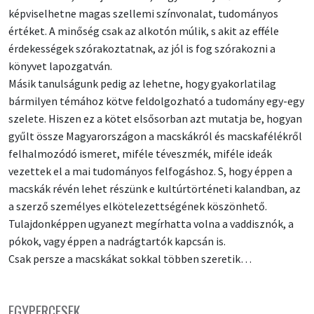
képviselhetne magas szellemi színvonalat, tudományos
értéket. A minőség csak az alkotón múlik, s akit az efféle
érdekességek szórakoztatnak, az jól is fog szórakozni a
könyvet lapozgatván.
Másik tanulságunk pedig az lehetne, hogy gyakorlatilag
bármilyen témához kötve feldolgozható a tudomány egy-egy
szelete. Hiszen ez a kötet elsősorban azt mutatja be, hogyan
gyűlt össze Magyarországon a macskákról és macskafélékről
felhalmozódó ismeret, miféle téveszmék, miféle ideák
vezettek el a mai tudományos felfogáshoz. S, hogy éppen a
macskák révén lehet részünk e kultúrtörténeti kalandban, az
a szerző személyes elkötelezettségének köszönhető.
Tulajdonképpen ugyanezt megírhatta volna a vaddisznók, a
pókok, vagy éppen a nadrágtartók kapcsán is.
Csak persze a macskákat sokkal többen szeretik…
EGYPERCESEK