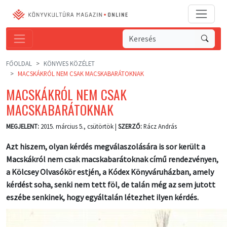
FŐOLDAL
KÖNYVES KÖZÉLET
MACSKÁKRÓL NEM CSAK MACSKABARÁTOKNAK
MACSKÁKRÓL NEM CSAK
MACSKABARÁTOKNAK
MEGJELENT:
2015. március 5., csütörtök |
SZERZŐ:
Rácz András
Azt hiszem, olyan kérdés megválaszolására is sor került a
Macskákról nem csak macskabarátoknak című rendezvényen,
a Kölcsey Olvasókör estjén, a Kódex Könyváruházban, amely
kérdést soha, senki nem tett föl, de talán még az sem jutott
eszébe senkinek, hogy egyáltalán létezhet ilyen kérdés.