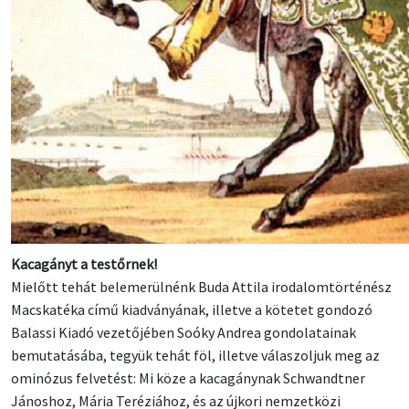
Kacagányt a testőrnek!
Mielőtt tehát belemerülnénk Buda Attila irodalomtörténész
Macskatéka című kiadványának, illetve a kötetet gondozó
Balassi Kiadó vezetőjében Soóky Andrea gondolatainak
bemutatásába, tegyük tehát föl, illetve válaszoljuk meg az
ominózus felvetést: Mi köze a kacagánynak Schwandtner
Jánoshoz, Mária Teréziához, és az újkori nemzetközi