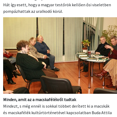
Hát így esett, hogy a magyar testőrök kellően ősi viseletben
pompázhattak az uralkodó körül.
Minden, amit az a macskafélékről tudtak
Mindezt, s még ennél is sokkal többet derített ki a macskák
és macskafélék kultúrtörténetével kapcsolatban Buda Attila