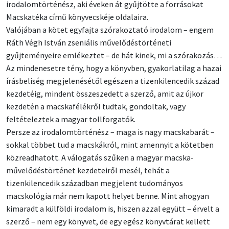
irodalomtörténész, aki éveken át gyűjtötte a forrásokat
Macskatéka című könyvecskéje oldalaira.
Valójában a kötet egyfajta szórakoztató irodalom – engem
Ráth Végh István zseniális művelődéstörténeti
gyűjteményeire emlékeztet – de hát kinek, mi a szórakozás…
Az mindenesetre tény, hogy a könyvben, gyakorlatilag a hazai
írásbeliség megjelenésétől egészen a tizenkilencedik század
kezdetéig, mindent összeszedett a szerző, amit az újkor
kezdetén a macskafélékről tudtak, gondoltak, vagy
feltételeztek a magyar tollforgatók.
Persze az irodalomtörténész – maga is nagy macskabarát –
sokkal többet tud a macskákról, mint amennyit a kötetben
közreadhatott. A válogatás szűken a magyar macska-
művelődéstörténet kezdeteiről mesél, tehát a
tizenkilencedik században megjelent tudományos
macskológia már nem kapott helyet benne. Mint ahogyan
kimaradt a külföldi irodalom is, hiszen azzal együtt – érvelt a
szerző – nem egy könyvet, de egy egész könyvtárat kellett