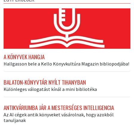
A KÖNYVEK HANGJA
Hallgasson bele a Kello Könyvkultúra Magazin bibliopodjába!
BALATON-KÖNYVTÁR NYÍLT TIHANYBAN
Különleges válogatást kínál a mini bibliotéka
ANTIKVÁRIUMBA JÁR A MESTERSÉGES INTELLIGENCIA
Az AI cégek antik könyveket vásárolnak, hogy azokból
tanuljanak