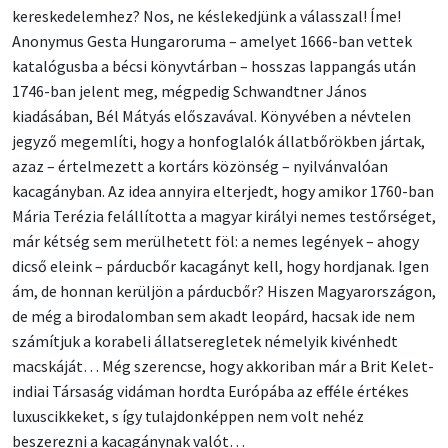
kereskedelemhez? Nos, ne késlekedjünk a válasszal! Íme!
Anonymus Gesta Hungaroruma – amelyet 1666-ban vettek
katalógusba a bécsi könyvtárban – hosszas lappangás után
1746-ban jelent meg, mégpedig Schwandtner János
kiadásában, Bél Mátyás előszavával. Könyvében a névtelen
jegyző megemlíti, hogy a honfoglalók állatbőrökben jártak,
azaz – értelmezett a kortárs közönség – nyilvánvalóan
kacagányban. Az idea annyira elterjedt, hogy amikor 1760-ban
Mária Terézia felállította a magyar királyi nemes testőrséget,
már kétség sem merülhetett föl: a nemes legények – ahogy
dicső eleink – párducbőr kacagányt kell, hogy hordjanak. Igen
ám, de honnan kerüljön a párducbőr? Hiszen Magyarországon,
de még a birodalomban sem akadt leopárd, hacsak ide nem
számítjuk a korabeli állatseregletek némelyik kivénhedt
macskáját… Még szerencse, hogy akkoriban már a Brit Kelet-
indiai Társaság vidáman hordta Európába az efféle értékes
luxuscikkeket, s így tulajdonképpen nem volt nehéz
beszerezni a kacagánynak valót…