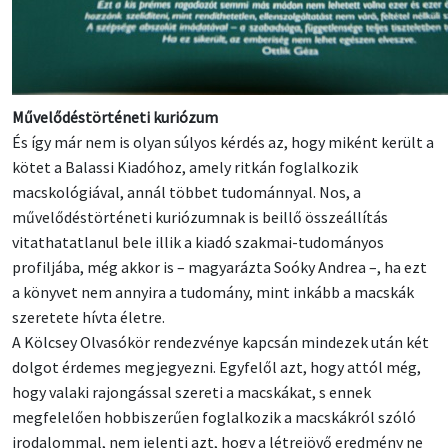
Művelődéstörténeti kuriózum
És így már nem is olyan súlyos kérdés az, hogy miként került a
kötet a Balassi Kiadóhoz, amely ritkán foglalkozik
macskológiával, annál többet tudománnyal. Nos, a
művelődéstörténeti kuriózumnak is beillő összeállítás
vitathatatlanul bele illik a kiadó szakmai-tudományos
profiljába, még akkor is – magyarázta Soóky Andrea –, ha ezt
a könyvet nem annyira a tudomány, mint inkább a macskák
szeretete hívta életre.
A Kölcsey Olvasókör rendezvénye kapcsán mindezek után két
dolgot érdemes megjegyezni. Egyfelől azt, hogy attól még,
hogy valaki rajongással szereti a macskákat, s ennek
megfelelően hobbiszerűen foglalkozik a macskákról szóló
irodalommal, nem jelenti azt, hogy a létrejövő eredmény ne