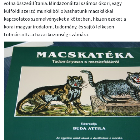
volna összeállítania. Mindazonáltal számos ókori, vagy
külföldi szerző munkáiból olvashatunk macskákkal
kapcsolatos szemelvényeket a kötetben, hiszen ezeket a
korai magyar irodalom, tudomány, és sajtó lelkesen
tolmácsolta a hazai közönség számára.