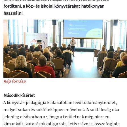
fordítani, a köz- és iskolai könyvtárakat hatékonyan
használni.
Kép forrása
Második kísérlet
A könyvtár-pedagógia kialakulóban lévő tudományterület,
melyet sokan és sokféleképpen művelnek. A sokféleség oka
jelenleg elsősorban az, hogy a területnek még nincsen
kimunkált, kutatásokkal igazolt, letisztázott, összefoglalt