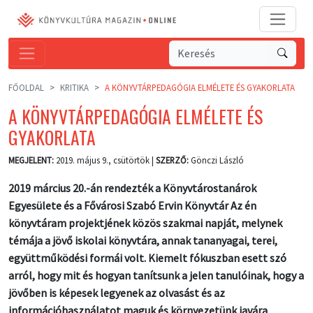
FŐOLDAL
KRITIKA
A KÖNYVTÁRPEDAGÓGIA ELMÉLETE ÉS GYAKORLATA
A KÖNYVTÁRPEDAGÓGIA ELMÉLETE ÉS
GYAKORLATA
MEGJELENT:
2019. május 9., csütörtök |
SZERZŐ:
Gönczi László
2019 március 20.-án rendezték a Könyvtárostanárok
Egyesülete és a Fővárosi Szabó Ervin Könyvtár Az én
könyvtáram projektjének közös szakmai napját, melynek
témája a jövő iskolai könyvtára, annak tananyagai, terei,
együttműködési formái volt. Kiemelt fókuszban esett szó
arról, hogy mit és hogyan tanítsunk a jelen tanulóinak, hogy a
jövőben is képesek legyenek az olvasást és az
információhasználatot maguk és környezetünk javára