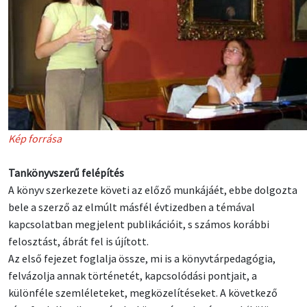
Kép forrása
Tankönyvszerű felépítés
A könyv szerkezete követi az előző munkájáét, ebbe dolgozta
bele a szerző az elmúlt másfél évtizedben a témával
kapcsolatban megjelent publikációit, s számos korábbi
felosztást, ábrát fel is újított.
Az első fejezet foglalja össze, mi is a könyvtárpedagógia,
felvázolja annak történetét, kapcsolódási pontjait, a
különféle szemléleteket, megközelítéseket. A következő