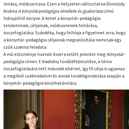
leírása, módszertana. Ezen a helyzeten változtatna Dömsödy
Andrea
A könyvtárpedagógia elmélete és gyakorlata
című
hiánypótló könyve. A kötet a könyvtár-pedagógia
területeinek, céljainak, módszereinek feltárása,
összefoglalása. Szándéka, hogy felhívja a figyelmet arra, hogy
a könyvtár-pedagógia céljainak megvalósítása nemcsak egy
szűk szakma feladata.
A mű előzménye tizenöt évvel ezelőtt jelentet meg
Könyvtár-
pedagógia
címen. E kiadvány továbbfejlesztése, a téma
összefoglalására tett második kísérlet, így fő célja is ugyanaz:
a meglévő szakirodalom és annak továbbgondolása alapján a
könyvtár-pedagógia körülhatárolása.