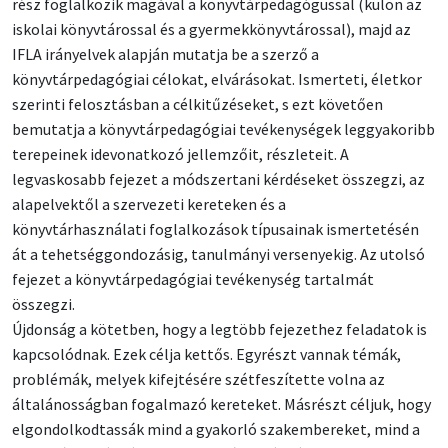
rész foglalkozik magával a könyvtárpedagógussal (külön az
iskolai könyvtárossal és a gyermekkönyvtárossal), majd az
IFLA irányelvek alapján mutatja be a szerző a
könyvtárpedagógiai célokat, elvárásokat. Ismerteti, életkor
szerinti felosztásban a célkitűzéseket, s ezt követően
bemutatja a könyvtárpedagógiai tevékenységek leggyakoribb
terepeinek idevonatkozó jellemzőit, részleteit. A
legvaskosabb fejezet a módszertani kérdéseket összegzi, az
alapelvektől a szervezeti kereteken és a
könyvtárhasználati foglalkozások típusainak ismertetésén
át a tehetséggondozásig, tanulmányi versenyekig. Az utolsó
fejezet a könyvtárpedagógiai tevékenység tartalmát
összegzi.
Újdonság a kötetben, hogy a legtöbb fejezethez feladatok is
kapcsolódnak. Ezek célja kettős. Egyrészt vannak témák,
problémák, melyek kifejtésére szétfeszítette volna az
általánosságban fogalmazó kereteket. Másrészt céljuk, hogy
elgondolkodtassák mind a gyakorló szakembereket, mind a