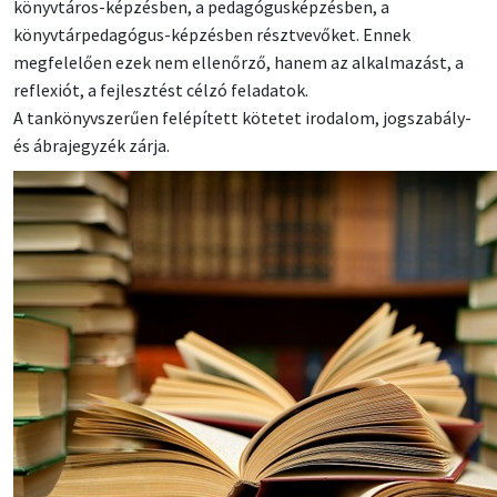
könyvtáros-képzésben, a pedagógusképzésben, a
könyvtárpedagógus-képzésben résztvevőket. Ennek
megfelelően ezek nem ellenőrző, hanem az alkalmazást, a
reflexiót, a fejlesztést célzó feladatok.
A tankönyvszerűen felépített kötetet irodalom, jogszabály-
és ábrajegyzék zárja.