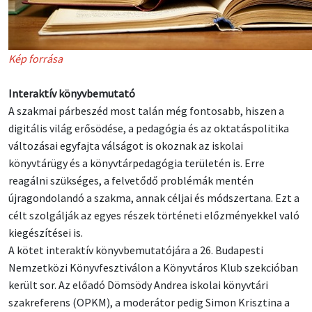
Kép forrása
Interaktív könyvbemutató
A szakmai párbeszéd most talán még fontosabb, hiszen a
digitális világ erősödése, a pedagógia és az oktatáspolitika
változásai egyfajta válságot is okoznak az iskolai
könyvtárügy és a könyvtárpedagógia területén is. Erre
reagálni szükséges, a felvetődő problémák mentén
újragondolandó a szakma, annak céljai és módszertana. Ezt a
célt szolgálják az egyes részek történeti előzményekkel való
kiegészítései is.
A kötet interaktív könyvbemutatójára a 26. Budapesti
Nemzetközi Könyvfesztiválon a Könyvtáros Klub szekcióban
került sor. Az előadó Dömsödy Andrea iskolai könyvtári
szakreferens (OPKM), a moderátor pedig Simon Krisztina a