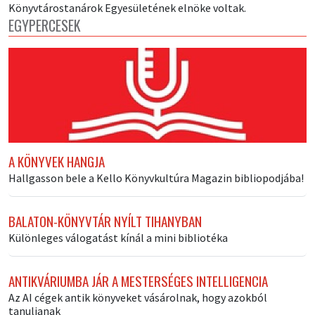
Könyvtárostanárok Egyesületének elnöke voltak.
EGYPERCESEK
A KÖNYVEK HANGJA
Hallgasson bele a Kello Könyvkultúra Magazin bibliopodjába!
BALATON-KÖNYVTÁR NYÍLT TIHANYBAN
Különleges válogatást kínál a mini bibliotéka
ANTIKVÁRIUMBA JÁR A MESTERSÉGES INTELLIGENCIA
Az AI cégek antik könyveket vásárolnak, hogy azokból
tanuljanak