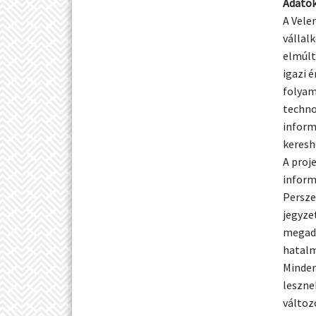
Adatok
A Vele
vállal
elmúlt
igazi 
folyam
techno
inform
keresh
A proj
inform
Persze
jegyze
megadj
hatal
Minden
leszne
változ