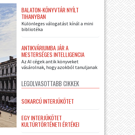
BALATON-KÖNYVTÁR NYÍLT
TIHANYBAN
Különleges válogatást kínál a mini
bibliotéka
ANTIKVÁRIUMBA JÁR A
MESTERSÉGES INTELLIGENCIA
Az AI cégek antik könyveket
vásárolnak, hogy azokból tanuljanak
LEGOLVASOTTABB CIKKEK
SOKARCÚ INTERJÚKÖTET
EGY INTERJÚKÖTET
KULTÚRTÖRTÉNETI ÉRTÉKEI