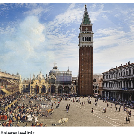
lönleges levéltár