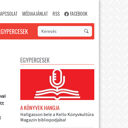
APCSOLAT
MÉDIAAJÁNLAT
RSS
FACEBOOK
EGYPERCESEK
EGYPERCESEK
val
tt
A KÖNYVEK HANGJA
Hallgasson bele a Kello Könyvkultúra
t
Magazin bibliopodjába!