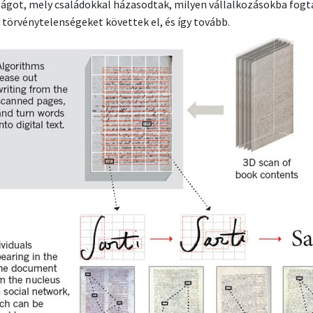
ágot, mely családokkal házasodtak, milyen vállalkozásokba fogt
 törvénytelenségeket követtek el, és így tovább.