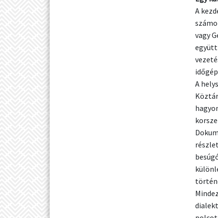
A kezd
számol
vagy G
együtt
vezeté
időgép
A helys
Köztár
hagyom
korsze
Dokume
részle
besúgó
különl
történ
Mindez
dialek
polcot