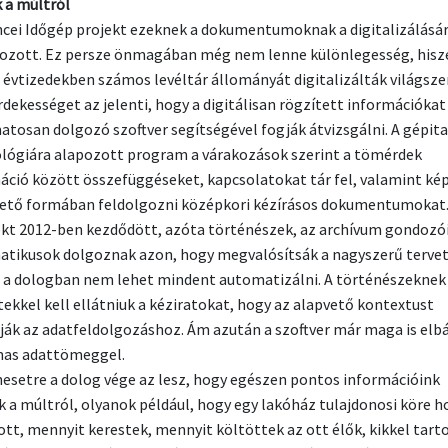
 a múltról
ncei Időgép projekt ezeknek a dokumentumoknak a digitalizálásá
kozott. Ez persze önmagában még nem lenne különlegesség, hisz
 évtizedekben számos levéltár állományát digitalizálták világsze
érdekességet az jelenti, hogy a digitálisan rögzített információkat
atosan dolgozó szoftver segítségével fogják átvizsgálni. A gépit
lógiára alapozott program a várakozások szerint a tömérdek
áció között összefüggéseket, kapcsolatokat tár fel, valamint ké
ető formában feldolgozni középkori kézírásos dokumentumokat
ekt 2012-ben kezdődött, azóta történészek, az archívum gondozói
atikusok dolgoznak azon, hogy megvalósítsák a nagyszerű tervet
 a dologban nem lehet mindent automatizálni. A történészeknek
tekkel kell ellátniuk a kéziratokat, hogy az alapvető kontextust
ák az adatfeldolgozáshoz. Ám azután a szoftver már maga is elbá
mas adattömeggel.
esetre a dolog vége az lesz, hogy egészen pontos információink
k a múltról, olyanok például, hogy egy lakóház tulajdonosi köre 
ott, mennyit kerestek, mennyit költöttek az ott élők, kikkel tart