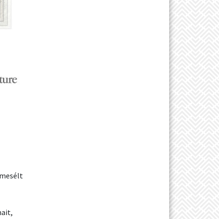
lmesélt
ait,