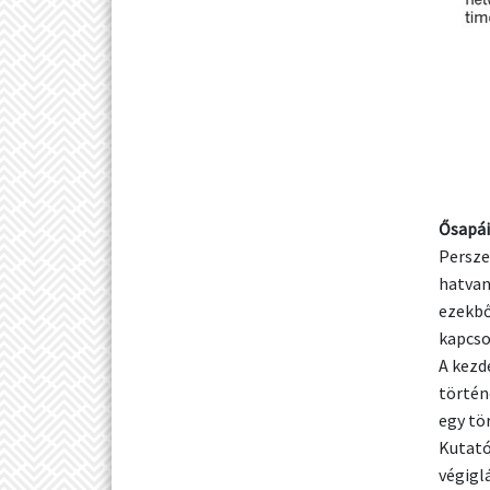
Ősapái
Persze
hatvan
ezekbő
kapcso
A kezd
történ
egy tö
Kutató
végigl