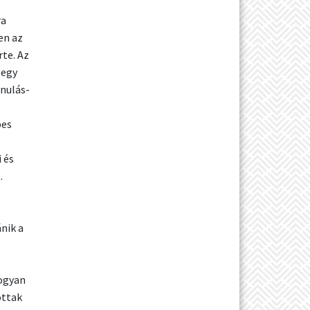
ra
en az
rte. Az
 egy
anulás-
pes
.
 és
.
nik a
hogyan
ottak