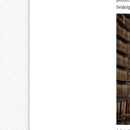
feldol