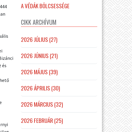
A VÉDÁK BÖLCSESSÉGE
 444
ban
CIKK ARCHÍVUM
uális
2026 JÚLIUS (27)
ei
2026 JÚNIUS (21)
Bizánci
 és
2026 MÁJUS (39)
lhető
2026 ÁPRILIS (30)
e
2026 MÁRCIUS (32)
2026 FEBRUÁR (25)
rnyi
tilag