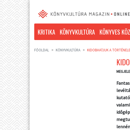
KRITIKA
KÖNYVKULTÚRA
KÖNYVES KÖZ
FŐOLDAL
KÖNYVKULTÚRA
KIDOBHATJUK A TÖRTÉNEL
KID
MEGJELE
Fantas
levélt
kutató
valami
időgép
megtud
lennén