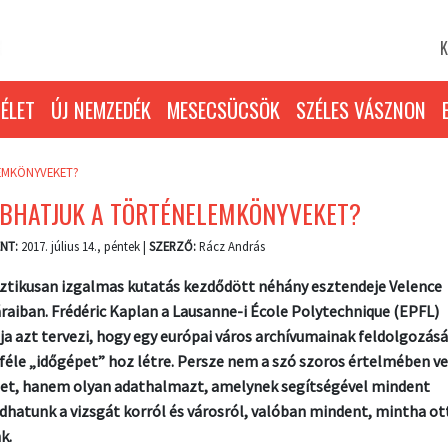
K
ÉLET
ÚJ NEMZEDÉK
MESECSÜCSÖK
SZÉLES VÁSZNON
EMKÖNYVEKET?
OBHATJUK A TÖRTÉNELEMKÖNYVEKET?
NT:
2017. július 14., péntek |
SZERZŐ:
Rácz András
ztikusan izgalmas kutatás kezdődött néhány esztendeje Velence
áraiban. Frédéric Kaplan a Lausanne-i École Polytechnique (EPFL)
ja azt tervezi, hogy egy európai város archívumainak feldolgozásá
féle „időgépet” hoz létre. Persze nem a szó szoros értelmében ve
et, hanem olyan adathalmazt, amelynek segítségével mindent
hatunk a vizsgát korról és városról, valóban mindent, mintha ot
k.