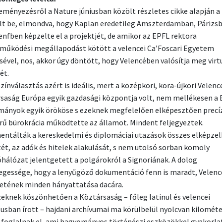
eményezésről a Nature júniusban közölt részletes cikke alapján a
t be, elmondva, hogy Kaplan eredetileg Amszterdamban, Párizs
enfben képzelte el a projektjét, de amikor az EPFL rektora
működési megállapodást kötött a velencei Ca’Foscari Egyetem
sével, nos, akkor úgy döntött, hogy Velencében valósítja meg virt
ét.
zínválasztás azért is ideális, mert a középkori, kora-újkori Velenc
saság Európa egyik gazdasági központja volt, nem mellékesen a 
ányok egyik örököse s ezeknek megfelelően elképesztően precíz
rű bürokrácia működtette az államot. Mindent feljegyeztek.
ntálták a kereskedelmi és diplomáciai utazások összes elképze
tét, az adók és hitelek alakulását, s nem utolsó sorban komoly
hálózat jelentgetett a polgárokról a Signoriának. A dolog
egessége, hogy a lenyűgöző dokumentáció fenn is maradt, Velenc
etének minden hányattatása dacára.
eknek köszönhetően a Köztársaság – főleg latinul és velencei
tusban írott – hajdani archívumai ma körülbelül nyolcvan kilométe
 foglalnak el, ami hagyományos történészi eszközökkel gyakorla