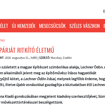
K
ÉLET
ÚJ NEMZEDÉK
MESECSÜCSÖK
SZÉLES VÁSZNON
ETMŰ
PÁRJÁT RITKÍTÓ ÉLETMŰ
NT:
2020. augusztus 31., hétfő |
SZERZŐ:
Maczkay Zsaklin
e született a magyar építészet szimbolikus alakja, Lechner Ödön. 
um alkalmából jelent meg az építőművész írásos hagyatékát
yűjtő kötet, a
Lechner Ödön írásai
, melynek legfőbb érdeme, hog
íti, illetve újabb vonásokkal gazdagítja a köztudatban élő Lechne
ina Kiadó gondozásában megjelent kiadvány szerkesztőjével, Sü
 művészettörténésszel beszélgettünk.