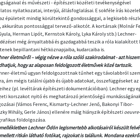
agságaival és művészeti - építészeti közéleti tevékenységével
atos nyilatkozatai, interjúi, állásfoglalásai. E sokféle írás közel
az épületeit mindig körültekintő gondossággal, a legkisebb részle
, akkurátus pontossággal tervező-alkotót. A kortársak (Molnár F
Gyula, Herman Lipót, Kernstok Károly, Lyka Károly stb.) Lechner-
dézései még árnyaltabbá és gazdagabbá teszik a róla kialakított 
ítenek bepillantani hétköznapjaiba, kudarcaiba is.
hner életműről – végig nézve a róla szóló szakirodalmat - azt hiszem
hatjuk, hogy az alaposan feldolgozott életművek közé tartozik.
chner-életmű ugyan feldolgozottnak tűnhet egy távolabbról sze
a, ám mégis találni újabb és újabb adatokat, összefüggéseket az
eihez (pl. levéltárak építészeti dokumentációiban). Lechner egy e
zeti korszakot nyitó és meghatározó jelentőségű munkásságának
gozásai (Vámos Ferenc, Kismarty-Lechner Jenő, Bakonyi Tibor-
zky Mihály, Gerle János) ellenére máig hiányzik építészeti
oeuvre
afikus földolgozása.
pmellékletben Lechner Ödön legismertebb alkotásairól készült felvé
mellett ritkán látható fotókat, rajzokat is találunk. Mondana ezekről