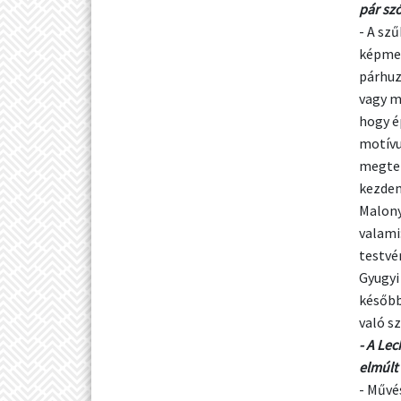
pár sz
- A sz
képmel
párhuz
vagy m
hogy é
motívu
megter
kezdem
Malony
valami:
testvé
Gyugyi
később
való s
- A Le
elmúlt
- Művé