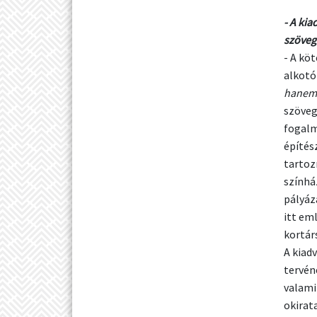
- A ki
szöveg
- A kö
alkotó
hanem 
szöveg 
fogalm
építés
tartoz
színhá
pályáz
itt em
kortár
A kiad
tervén
valami
okirat