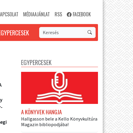
APCSOLAT
MÉDIAAJÁNLAT
RSS
FACEBOOK
EGYPERCESEK
EGYPERCESEK
A
y
r-
A KÖNYVEK HANGJA
Hallgasson bele a Kello Könyvkultúra
megi
Magazin bibliopodjába!