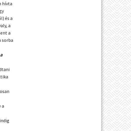
m hívta
gy
l) és a
aly, a
ent a
n sorba
 a
dtani
ktika
mosan
 a
indig