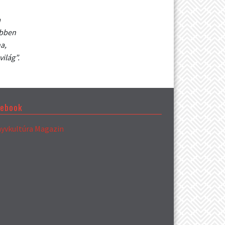
a
ebben
a,
ilág”.
cebook
yvkultúra Magazin