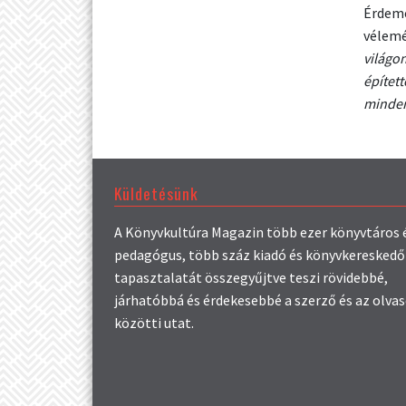
Érdeme
vélem
világo
építet
minden
Küldetésünk
A Könyvkultúra Magazin több ezer könyvtáros 
pedagógus, több száz kiadó és könyvkereskedő
tapasztalatát összegyűjtve teszi rövidebbé,
járhatóbbá és érdekesebbé a szerző és az olva
közötti utat.