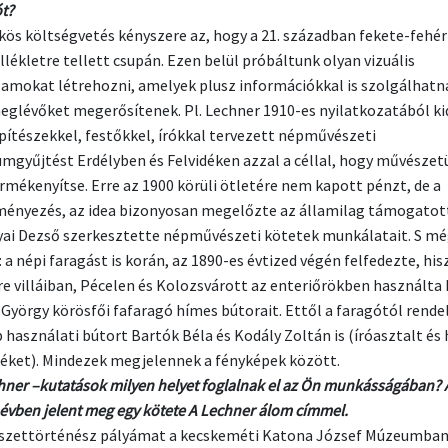
ót?
űkös költségvetés kényszere az, hogy a 21. században fekete-fehér
lékletre tellett csupán. Ezen belül próbáltunk olyan vizuális
amokat létrehozni, amelyek plusz információkkal is szolgálhatn
eglévőket megerősítenek. Pl. Lechner 1910-es nyilatkozatából ki
pítészekkel, festőkkel, írókkal tervezett népművészeti
mgyűjtést Erdélyben és Felvidéken azzal a céllal, hogy művészet
mékenyítse. Erre az 1900 körüli ötletére nem kapott pénzt, de a
ényezés, az idea bizonyosan megelőzte az államilag támogatot
ai Dezső szerkesztette népművészeti kötetek munkálatait. S m
 a népi faragást is korán, az 1890-es évtized végén felfedezte, his
re villáiban, Pécelen és Kolozsvárott az enteriőrökben használta
 György körösfői fafaragó hímes bútorait. Ettől a faragótól rende
 használati bútort Bartók Béla és Kodály Zoltán is (íróasztalt és
zéket). Mindezek megjelennek a fényképek között.
chner –kutatások milyen helyet foglalnak el az Ön munkásságában? 
 évben jelent meg egy kötete A Lechner álom címmel.
szettörténész pályámat a kecskeméti Katona József Múzeumba