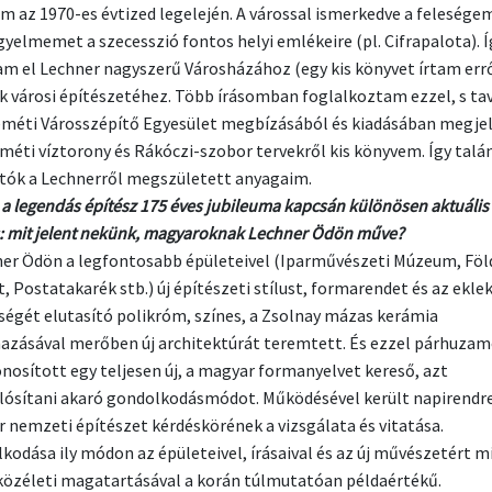
m az 1970-es évtized legelején. A várossal ismerkedve a felesége
igyelmemet a szecesszió fontos helyi emlékeire (pl. Cifrapalota). Í
am el Lechner nagyszerű Városházához (egy kis könyvet írtam errő
k városi építészetéhez. Több írásomban foglalkoztam ezzel, s tav
méti Városszépítő Egyesület megbízásából és kiadásában megjel
méti víztorony és Rákóczi-szobor tervekről kis könyvem. Így talá
atók a Lechnerről megszületett anyagaim.
, a legendás építész 175 éves jubileuma kapcsán különösen aktuális
: mit jelent nekünk, magyaroknak Lechner Ödön műve?
ner Ödön a legfontosabb épületeivel (Iparművészeti Múzeum, Föl
, Postatakarék stb.) új építészeti stílust, formarendet és az ekle
ségét elutasító polikróm, színes, a Zsolnay mázas kerámia
azásával merőben új architektúrát teremtett. És ezzel párhuza
osított egy teljesen új, a magyar formanyelvet kereső, azt
ósítani akaró gondolkodásmódot. Működésével került napirendre
 nemzeti építészet kérdéskörének a vizsgálata és vitatása.
kodása ily módon az épületeivel, írásaival és az új művészetért m
 közéleti magatartásával a korán túlmutatóan példaértékű.