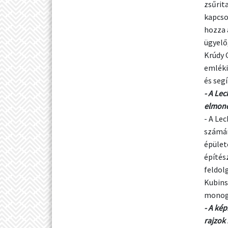
zsűrit
kapcsol
hozza 
ügyelő
Krúdy 
emléki
és seg
- A Lec
elmond
- A Le
számár
épület
építés
feldol
Kubins
monogr
- A ké
rajzok 