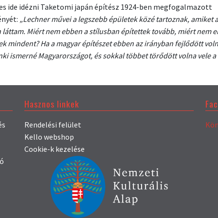
s ide idézni Taketomi japán építész 1924-ben megfogalmazott
ényét:
„Lechner művei a legszebb épületek közé tartoznak, amiket 
n láttam. Miért nem ebben a stílusban építettek tovább, miért nem 
tek mindent? Ha a magyar építészet ebben az irányban fejlődött voln
ki ismerné Magyarországot, és sokkal többet törődött volna vele a v
Hasznos linkek
Fa
és
Rendelési felület
Kön
Kello webshop
Cookie-k kezelése
só