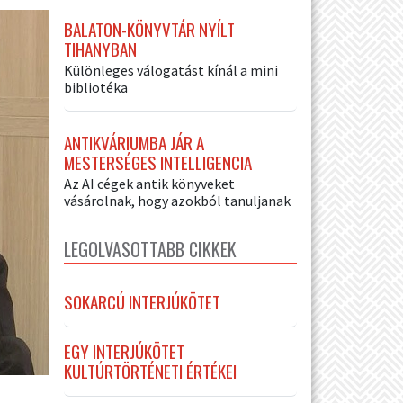
BALATON-KÖNYVTÁR NYÍLT
TIHANYBAN
Különleges válogatást kínál a mini
bibliotéka
ANTIKVÁRIUMBA JÁR A
MESTERSÉGES INTELLIGENCIA
Az AI cégek antik könyveket
vásárolnak, hogy azokból tanuljanak
LEGOLVASOTTABB CIKKEK
SOKARCÚ INTERJÚKÖTET
EGY INTERJÚKÖTET
KULTÚRTÖRTÉNETI ÉRTÉKEI