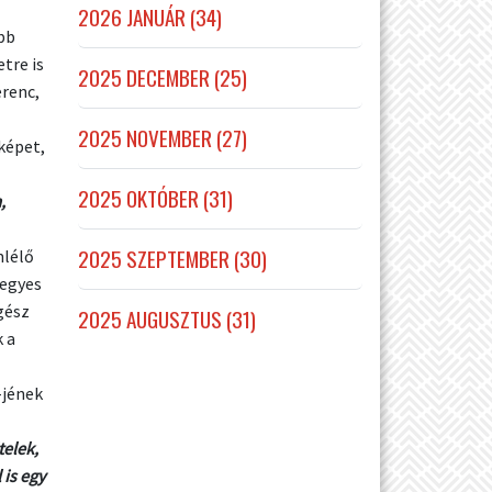
2026 JANUÁR (34)
ebb
tre is
2025 DECEMBER (25)
erenc,
2025 NOVEMBER (27)
képet,
2025 OKTÓBER (31)
,
2025 SZEPTEMBER (30)
mlélő
 egyes
gész
2025 AUGUSZTUS (31)
 a
-jének
telek,
 is egy