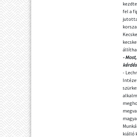
kezdte
fel a f
jutott
korsza
Kecske
kecske
állíth
- Most
kérdés
- Lech
Intézet
szürke
alkalm
meghon
megval
magyar
Munkál
kiálló