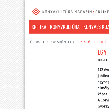
KRITIKA
KÖNYVKULTÚRA
KÖNYVES KÖZ
FŐOLDAL
KÖNYVES KÖZÉLET
EGY PÁRJÁT RITKÍTÓ ÉL
EGY 
MEGJELE
175 év
jubile
egybeg
elmély
képet.
A Corv
György