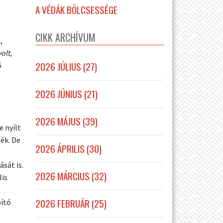
A VÉDÁK BÖLCSESSÉGE
CIKK ARCHÍVUM
,
olt,
2026 JÚLIUS (27)
ő
2026 JÚNIUS (21)
2026 MÁJUS (39)
e nyílt
ék. De
2026 ÁPRILIS (30)
sát is.
2026 MÁRCIUS (32)
lis
2026 FEBRUÁR (25)
pító