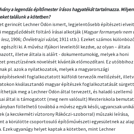
advány a legendás építőmester írásos hagyatékát tartalmazza. Milyen
eket találunk a kötetben?
tet gerincét Lechner Ödön ismert, legjelentősebb építészeti elveit
i meggyőződését föltáró írásai alkotják (
Magyar formanyelv nem v
lesz
, 1906;
Önéletrajzi vázlat
, 1911 stb.). Ezeket számos különböz
egészíti ki. A művész ifjúkori leveleitől kezdve, az olyan – általa
azott, illetve általa is aláírt - dokumentumokig, melyek a honi
zet presztízsének növelését kívánták előmozdítani. Ez utóbbihoz
nak pl. azok a nyilatkozatok, melyek a magyarországi
zépítéseknél foglalkoztatott külföldi tervezők mellőzését, illetv
atokon kiválasztandó magyar építészek foglalkoztatását sürgett
líthetjük meg a Lechner Ödön által tervezett, és haladó szellemű
sai által is támogatott (meg nem valósult) Mesteriskola bemutatá
ványban föllelhető továbbá a művész egyik késői, ugyancsak uniká
ek (a kecskeméti víztorony Rákóczi-szoborral) műszaki leírása,
nt a körülötte csoportosuló építőművészeti egyesületnek az ala
a. Ezek ugyanúgy helyet kaptak a kötetben, mint Lechner