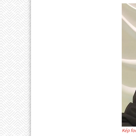
Kép fo