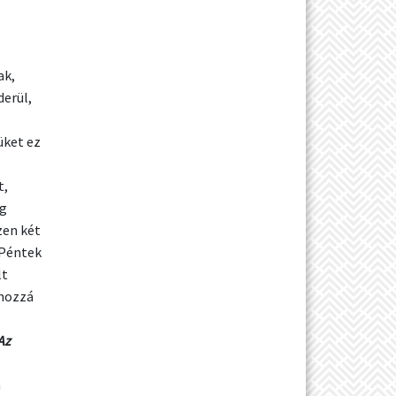
ak,
derül,
üket ez
t,
ég
zen két
 Péntek
lt
 hozzá
Az
n