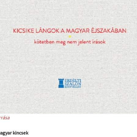
rrása
agyar kincsek