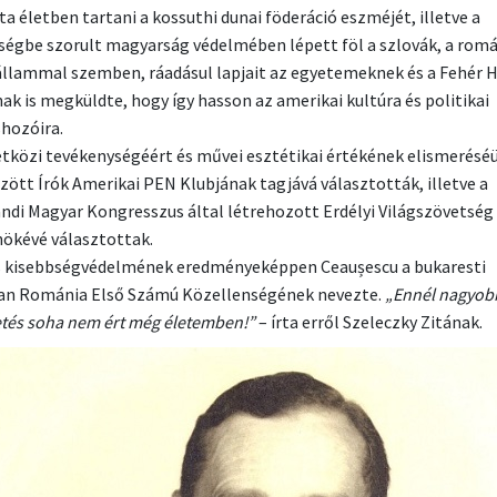
ta életben tartani a kossuthi dunai föderáció eszméjét, illetve a
ségbe szorult magyarság védelmében lépett föl a szlovák, a romá
állammal szemben, ráadásul lapjait az egyetemeknek és a Fehér 
nak is megküldte, hogy így hasson az amerikai kultúra és politikai
hozóira.
közi tevékenységéért és művei esztétikai értékének elismeréséü
ött Írók Amerikai PEN Klubjának tagjává választották, illetve a
andi Magyar Kongresszus által létrehozott Erdélyi Világszövetség
nökévé választottak.
 kisebbségvédelmének eredményeképpen Ceaușescu a bukaresti
an Románia Első Számú Közellenségének nevezte.
„Ennél nagyob
etés soha nem ért még életemben!”
– írta erről Szeleczky Zitának.