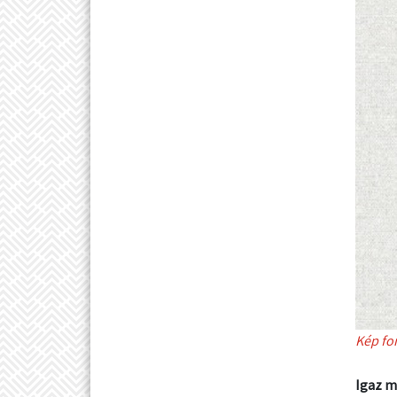
Kép fo
Igaz m