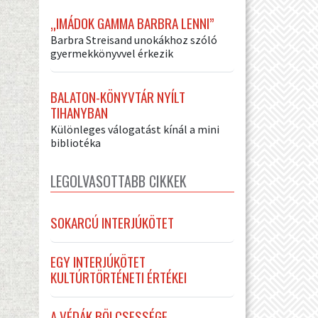
„IMÁDOK GAMMA BARBRA LENNI”
Barbra Streisand unokákhoz szóló
gyermekkönyvvel érkezik
BALATON-KÖNYVTÁR NYÍLT
TIHANYBAN
Különleges válogatást kínál a mini
bibliotéka
LEGOLVASOTTABB CIKKEK
SOKARCÚ INTERJÚKÖTET
EGY INTERJÚKÖTET
KULTÚRTÖRTÉNETI ÉRTÉKEI
A VÉDÁK BÖLCSESSÉGE