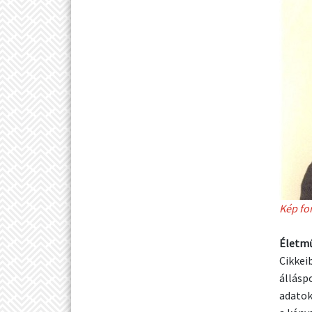
Kép fo
Életmű
Cikkei
állásp
adatok