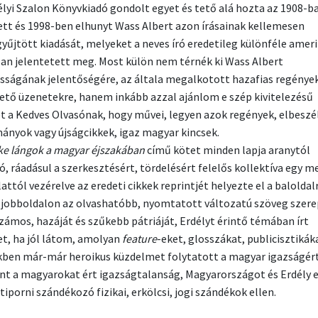
élyi Szalon Könyvkiadó gondolt egyet és tető alá hozta az 1908-b
ett és 1998-ben elhunyt Wass Albert azon írásainak kellemesen
yűjtött kiadását, melyeket a neves író eredetileg különféle ameri
an jelentetett meg. Most külön nem térnék ki Wass Albert
ságának jelentőségére, az általa megalkotott hazafias regénye
hető üzenetekre, hanem inkább azzal ajánlom e szép kivitelezésű
t a Kedves Olvasónak, hogy művei, legyen azok regények, elbeszé
ányok vagy újságcikkek, igaz magyar kincsek.
ike lángok a magyar éjszakában
című kötet minden lapja aranytól
ó, ráadásul a szerkesztésért, tördelésért felelős kollektíva egy m
ttól vezérelve az eredeti cikkek reprintjét helyezte el a baloldal
 jobboldalon az olvashatóbb, nyomtatott változatú szöveg szere
zámos, hazáját és szűkebb pátriáját, Erdélyt érintő témában írt
et, ha jól látom, amolyan
feature
-eket, glosszákat, publicisztikák
ben már-már heroikus küzdelmet folytatott a magyar igazságért
nt a magyarokat ért igazságtalanság, Magyarországot és Erdély e
tiporni szándékozó fizikai, erkölcsi, jogi szándékok ellen.