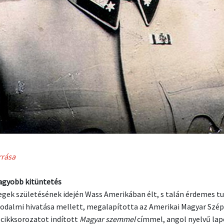
rrása
agyobb kitüntetés
egek születésének idején Wass Amerikában élt, s talán érdemes tu
rodalmi hivatása mellett, megalapította az Amerikai Magyar Szé
 cikksorozatot indított
Magyar szemmel
címmel, angol nyelvű lap