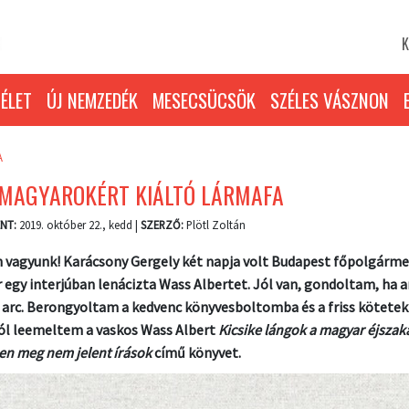
K
ÉLET
ÚJ NEMZEDÉK
MESECSÜCSÖK
SZÉLES VÁSZNON
A
 MAGYAROKÉRT KIÁLTÓ LÁRMAFA
NT:
2019. október 22., kedd |
SZERZŐ:
Plötl Zoltán
 vagyunk! Karácsony Gergely két napja volt Budapest főpolgárme
 egy interjúban lenácizta Wass Albertet. Jól van, gondoltam, ha a
 arc. Berongyoltam a kedvenc könyvesboltomba és a friss kötetek
ól leemeltem a vaskos Wass Albert
Kicsike lángok a magyar éjszak
en meg nem jelent írások
című könyvet.