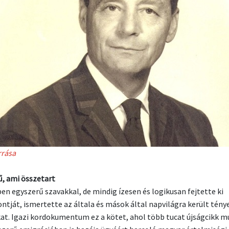
rrása
, ami összetart
ben egyszerű szavakkal, de mindig ízesen és logikusan fejtette ki
ontját, ismertette az általa és mások által napvilágra került tény
at. Igazi kordokumentum ez a kötet, ahol több tucat újságcikk m