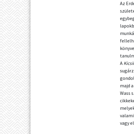
Az Erd
szület
egybeg
lapokb
munkás
fellel
könyve
tanulm
A
Kics
sugárz
gondola
majd a
Wass s
cikkek
melyek
valami
vagy el