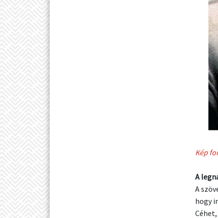
Kép fo
A legn
A szöv
hogy i
Céhet,