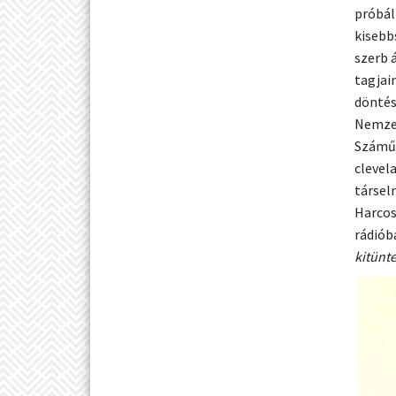
próbál
kisebb
szerb 
tagjai
döntés
Nemzet
Száműz
clevel
társel
Harcos
rádiób
kitünt