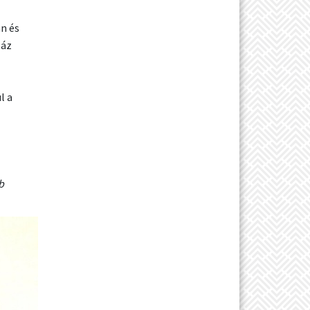
n és
Ház
l a
b