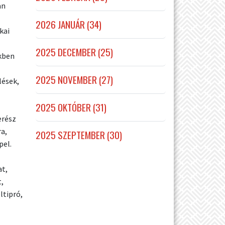
an
2026 JANUÁR (34)
kai
2025 DECEMBER (25)
kben
2025 NOVEMBER (27)
lések,
2025 OKTÓBER (31)
erész
ra,
2025 SZEPTEMBER (30)
pel.
at,
,
ltipró,