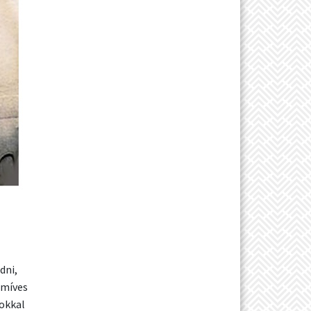
dni,
pmíves
okkal