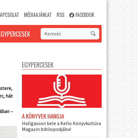
APCSOLAT
MÉDIAAJÁNLAT
RSS
FACEBOOK
EGYPERCESEK
EGYPERCESEK
stere,
rc, hát
ában –
A KÖNYVEK HANGJA
Hallgasson bele a Kello Könyvkultúra
Magazin bibliopodjába!