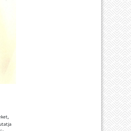
eket,
utatja