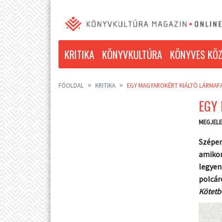
KRITIKA
KÖNYVKULTÚRA
KÖNYVES KÖZ
FŐOLDAL
KRITIKA
EGY MAGYAROKÉRT KIÁLTÓ LÁRMAF
EGY
MEGJELE
Szépen
amikor
legyen
polcár
Kötetb