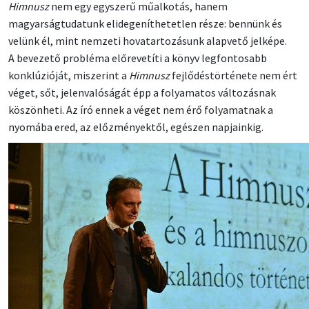
Himnusz
nem egy egyszerű műalkotás, hanem
magyarságtudatunk elidegeníthetetlen része: bennünk és
velünk él, mint nemzeti hovatartozásunk alapvető jelképe.
A bevezető probléma előrevetíti a könyv legfontosabb
konklúzióját, miszerint a
Himnusz
fejlődéstörténete nem ért
véget, sőt, jelenvalóságát épp a folyamatos változásnak
köszönheti. Az író ennek a véget nem érő folyamatnak a
nyomába ered, az előzményektől, egészen napjainkig.