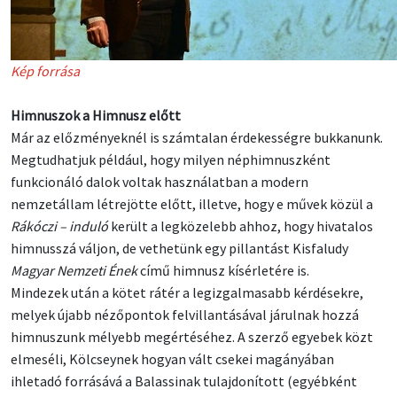
Kép forrása
Himnuszok a Himnusz előtt
Már az előzményeknél is számtalan érdekességre bukkanunk.
Megtudhatjuk például, hogy milyen néphimnuszként
funkcionáló dalok voltak használatban a modern
nemzetállam létrejötte előtt, illetve, hogy e művek közül a
Rákóczi – induló
került a legközelebb ahhoz, hogy hivatalos
himnusszá váljon, de vethetünk egy pillantást Kisfaludy
Magyar Nemzeti Ének
című himnusz kísérletére is.
Mindezek után a kötet rátér a legizgalmasabb kérdésekre,
melyek újabb nézőpontok felvillantásával járulnak hozzá
himnuszunk mélyebb megértéséhez. A szerző egyebek közt
elmeséli, Kölcseynek hogyan vált csekei magányában
ihletadó forrásává a Balassinak tulajdonított (egyébként