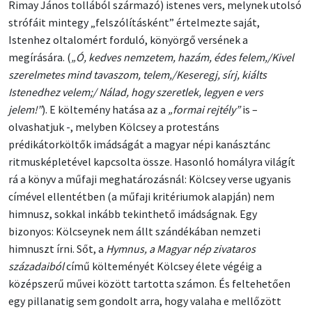
Rimay János tollából származó) istenes vers, melynek utolsó
strófáit mintegy „felszólításként” értelmezte saját,
Istenhez oltalomért forduló, könyörgő versének a
megírására. (
„Ó, kedves nemzetem, hazám, édes felem,/Kivel
szerelmetes mind tavaszom, telem,/Keseregj, sírj, kiálts
Istenedhez velem;/ Nálad, hogy szeretlek, legyen e vers
jelem!”
). E költemény hatása az a
„formai rejtély”
is –
olvashatjuk -, melyben Kölcsey a protestáns
prédikátorköltők imádságát a magyar népi kanásztánc
ritmusképletével kapcsolta össze. Hasonló homályra világít
rá a könyv a műfaji meghatározásnál: Kölcsey verse ugyanis
címével ellentétben (a műfaji kritériumok alapján) nem
himnusz, sokkal inkább tekinthető imádságnak. Egy
bizonyos: Kölcseynek nem állt szándékában nemzeti
himnuszt írni. Sőt, a
Hymnus, a Magyar nép zivataros
századaiból
című költeményét Kölcsey élete végéig a
középszerű művei között tartotta számon. És feltehetően
egy pillanatig sem gondolt arra, hogy valaha e mellőzött