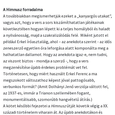
A Himnusz forradalma
A továbbiakban megismerhetjük ezeket a „kanyargós utakat”,
vagyis azt, hogy a vers a sors kiszámíthatatlan játékainak
következtében hogyan lépett ki a teljes homályból és haladt
a nyilvánosság, majd a szakralizálódás felé. Miként jutott el
például Erkel íróasztaláig, ahol – az anekdota szerint - az idős
zeneszerző egyetlen óra leforgása alatt komponálta meg a
halhatatlan dallamot. Hogy az anekdota igaz-e, nem tudni,
az viszont biztos - mondja a szerző -, hogy a vers
megzenésítése újabb érdekes problémát vet fel.
Történetesen, hogy miért használt Erkel Ferenc a ma
megszokott változathoz képest jóval pattogósabb,
verbunkos formát? (Amit Dolhányi Jenő verziója váltott fel,
az 1937-es, immár a Trianon szellemében fogant,
monumentálisabb, szomorúbb hangvételű átírás.)
A kötet későbbi fejezetei a
Himnusz
útját követik végig a XX.
századi történelem viharain át. Az újabb anekdotákon és