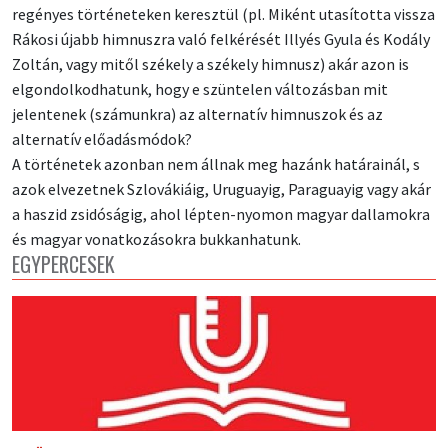
regényes történeteken keresztül (pl. Miként utasította vissza
Rákosi újabb himnuszra való felkérését Illyés Gyula és Kodály
Zoltán, vagy mitől székely a székely himnusz) akár azon is
elgondolkodhatunk, hogy e szüntelen változásban mit
jelentenek (számunkra) az alternatív himnuszok és az
alternatív előadásmódok?
A történetek azonban nem állnak meg hazánk határainál, s
azok elvezetnek Szlovákiáig, Uruguayig, Paraguayig vagy akár
a haszid zsidóságig, ahol lépten-nyomon magyar dallamokra
és magyar vonatkozásokra bukkanhatunk.
EGYPERCESEK