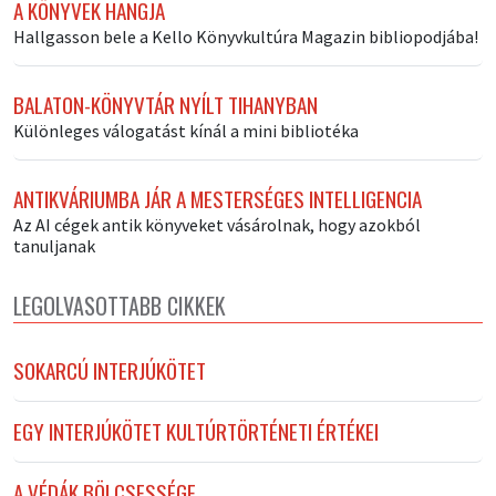
A KÖNYVEK HANGJA
Hallgasson bele a Kello Könyvkultúra Magazin bibliopodjába!
BALATON-KÖNYVTÁR NYÍLT TIHANYBAN
Különleges válogatást kínál a mini bibliotéka
ANTIKVÁRIUMBA JÁR A MESTERSÉGES INTELLIGENCIA
Az AI cégek antik könyveket vásárolnak, hogy azokból
tanuljanak
LEGOLVASOTTABB CIKKEK
SOKARCÚ INTERJÚKÖTET
EGY INTERJÚKÖTET KULTÚRTÖRTÉNETI ÉRTÉKEI
A VÉDÁK BÖLCSESSÉGE