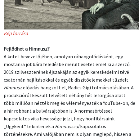
Kép forrása
Fejlődhet a Himnusz?
A kötet bevezetőjében, amolyan ráhangolódásként, egy
mostanra jobbára feledésbe merült esetet emel ki a szerző:
2019 szilveszterének éjszakáján az egyik kereskedelmi tévé
csatornán hajlításokkal és egyéb díszítőelemekkel tűzdelt
Himnusz
előadás hangzott el, Radics Gigi tolmácsolásában. A
produkcióról készült felvételt néhány hét leforgása alatt
több millióan nézték meg és véleményezték a YouTube-on, de
a hír robbant a bulvársajtóban is. A normasértéssel
kapcsolatos vita hevessége jelzi, hogy honfitársaink
„Ügyként” tekintenek a
Himnusszal
kapcsolatos
történésekre. Ami valójában nem is olyan meglepő, hiszen a