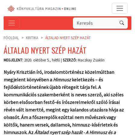
FŐOLDAL
KRITIKA
ÁLTALAD NYERT SZÉP HAZÁT
ÁLTALAD NYERT SZÉP HAZÁT
MEGJELENT:
2020. október 5., hétfő |
SZERZŐ:
Maczkay Zsaklin
Nyáry Krisztián író, irodalomtörténész közelmúltban
megjelent könyvében a
Himnusz
keletkezés – és
fejlődéstörténetének újabb rétegeit tárja fel. A
kommunikációs szakemberként is neves szerző, aki széles
körben elsősorban festő-és írószerelmekről szóló írásai
révén vált ismertté, megint egy kalandos utazásra hívja az
olvasót. Ám a főszereplők ezúttal nem művészek vagy
költők, hanem versek, dallamok, himnusz-kísérletek és
himnuszok. Az
Általad nyert szép hazát - A Himnusz és a